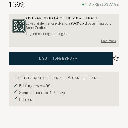
1 399,-
1-3 ARBEJDSDAGE
KØB VAREN OG FÅ OP TIL
210,-
TILBAGE
Et køb af denne vare giver dig
70-210,-
tilbage i Passport
Store Credits.
Log ind eller registrer dig nu
Flere alternativer?
Læs mere
LÆG I INDKØBSKURV
UDFORSK LIGNENDE PRODUKTER
HVORFOR SKAL JEG HANDLE PÅ CARE OF CARL?
Fri fragt over 499;-
Sendes indenfor 1-3 dage
Fri retur