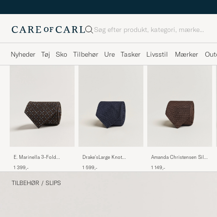
Søg
Nyheder
Tøj
Sko
Tilbehør
Ure
Tasker
Livsstil
Mærker
Out
Drake'sLarge Knot
Amanda Christensen Silk
E. Marinella 3-Fold
Handrolled Grenadine
Grenadine 8 cm Tie
Printed Silk Tie Brown
1 599,-
1 149,-
1 399,-
Silk TieNavy
Brown
TILBEHØR
/
SLIPS