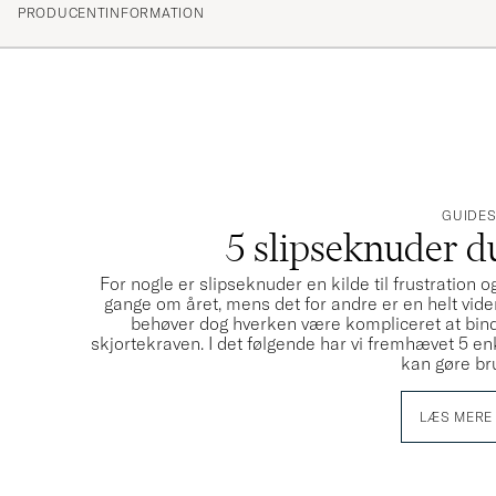
PRODUCENTINFORMATION
GUIDE
5 slipseknuder du
For nogle er slipseknuder en kilde til frustration
gange om året, mens det for andre er en helt vide
behøver dog hverken være kompliceret at binde 
skjortekraven. I det følgende har vi fremhævet 5 en
kan gøre br
LÆS MERE