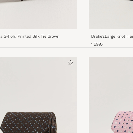
Drake'sLarge Knot Han
la 3-Fold Printed Silk Tie Brown
TieNavy
1 599,-