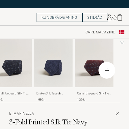
KUNDERÅDGIVNING
STILRÅD
CARL MAGAZINE
Ralph L
Drake'sSilk Tussah
ali Jacquard Silk Tie
Canali Jacquard Silk Tie
Label Re
Handrolled TieNavy
vy
Burgundy
2 399,-
1 599,-
99,-
1 299,-
Silk Tie
E. MARINELLA
3-Fold Printed Silk Tie Navy