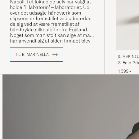
Napoli, i et lokale de selv har valgt at
holde ”Il labatorio” – laboratoriet. Ud
over det udsøgte håndværk som
slipsene er fremstillet ved udmærker
de sig ved at være fremstillet af
håndtrykte silkestoffer fra England.
Noget som man stolt kan sige at man
har anvendt sig af siden firmaet blev
grundlagt.
I dag drives familiefirmaet af
TIL E. MARINELLA
E. MARINE
Alessandro Marinella, fjerde
3-Fold Pri
generation Marinella og man
fortsætter med at tiltrække alt fra
1 399,-
statsoverhoveder til stilconnaisseurs
verden over.