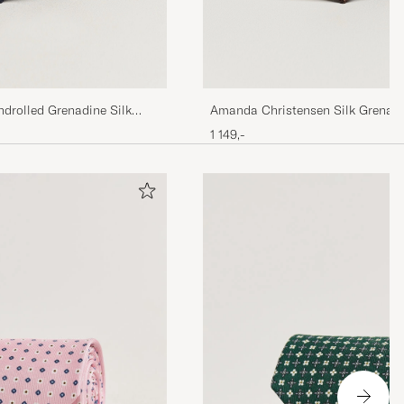
drolled Grenadine Silk
Amanda Christensen Silk Grenadi
Brown
1 149,-