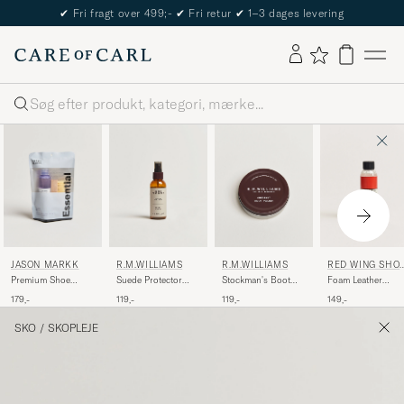
✔
Fri fragt over 499;-
✔
Fri retur
✔
1–3 dages levering
Søg
JASON MARKK
R.M.WILLIAMS
R.M.WILLIAMS
RED WING SHO
S
Premium Shoe
Suede Protector
Stockman's Boot
Foam Leather
Cleaning Essential
100ml
Polish 70ml
Cleaner
179,-
119,-
119,-
149,-
Kit
Chestnut
SKO
/
SKOPLEJE