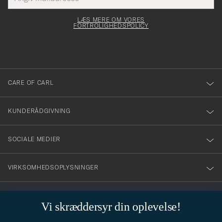
mailadresse
Submi
elt skal
för
Newsl
dfyldes
Form
LÆS MERE OM VORES
att
FORTROLIGHEDSPOLICY
du
anmälde
dig
till
CARE OF CARL
vårt
nyhetsbrev!
KUNDERÅDGIVNING
SOCIALE MEDIER
VIRKSOMHEDSOPLYSNINGER
Vi skræddersyr din oplevelse!
STILRÅD