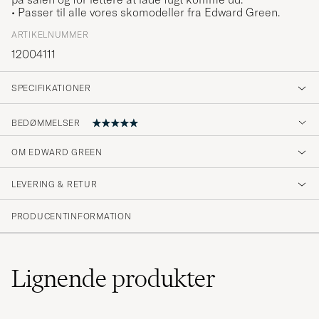
• Passer til alle vores skomodeller fra Edward Green.
ARTIKELNUMMER
12004111
SPECIFIKATIONER
BEDØMMELSER
OM EDWARD GREEN
Sko træ i matchende størrelse
LEVERING & RETUR
SNEZANA H
KØBTE PÅ CAREOFCARL.DK
PRODUCENTINFORMATION
Lignende
produkter