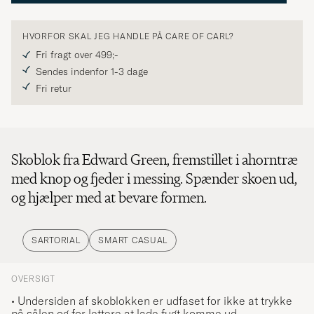
HVORFOR SKAL JEG HANDLE PÅ CARE OF CARL?
Fri fragt over 499;-
Sendes indenfor 1-3 dage
Fri retur
Skoblok fra Edward Green, fremstillet i ahorntræ
med knop og fjeder i messing. Spænder skoen ud,
og hjælper med at bevare formen.
SARTORIAL
SMART CASUAL
OVERSIGT
• Undersiden af skoblokken er udfaset for ikke at trykke
på sålen og for lettere at lade fugt komme ud.