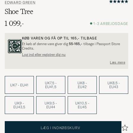
EDWARD GREEN
Shoe Tree
1 099,-
1-3 ARBEJDSDAGE
KØB VAREN OG FÅ OP TIL
165,-
TILBAGE
Et køb af denne vare giver dig
55-165,-
tilbage i Passport Store
Credits.
Log ind eller registrer dig nu
Læs mere
UK7,5 -
UK8 -
UK8,5 -
UK7 - EU41
EU41,5
EU42
EU43
UK9 -
UK9,5 -
UK10,5 -
EU43,5
EU44
EU45
LÆG I INDKØBSKURV