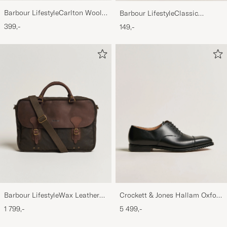
Barbour LifestyleCarlton Wool
Barbour LifestyleClassic
BeanieMid Brown
Thornproof Dressing
399,-
149,-
Barbour LifestyleWax Leather
Crockett & Jones Hallam Oxford
Briefcase Olive
Black Calf
1 799,-
5 499,-