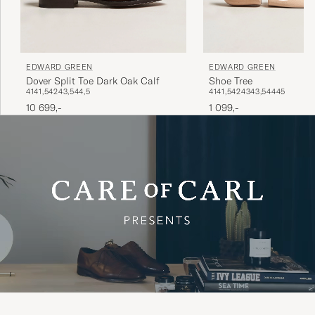
EDWARD GREEN
EDWARD GREEN
Dover Split Toe Dark Oak Calf
Shoe Tree
41
41,5
42
43,5
44,5
41
41,5
42
43
43,5
44
45
10 699,-
1 099,-