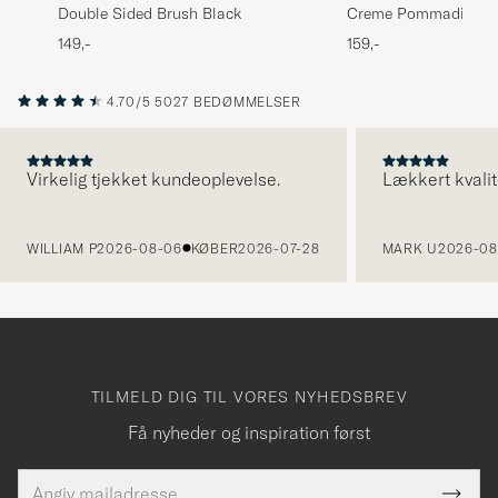
Double Sided Brush Black
Creme Pommadier 19
Black
149,-
159,-
4.70/5
5027 BEDØMMELSER
Virkelig tjekket kundeoplevelse.
Lækkert kvalit
FORRIGE
WILLIAM P
2026-08-06
KØBER
2026-07-28
MARK U
2026-08
TILMELD DIG TIL VORES NYHEDSBREV
Få nyheder og inspiration først
E-
Tack
Dette