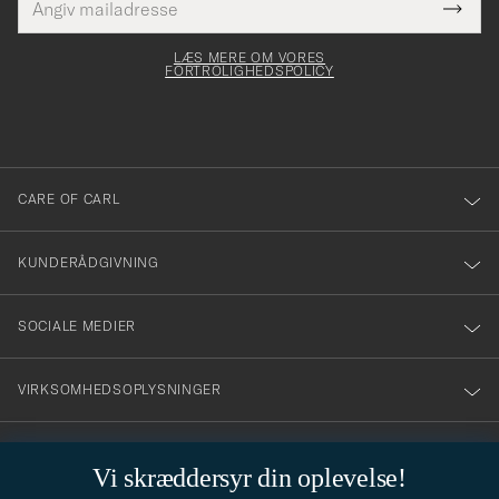
Tack
Dette
mailadresse
Submi
elt skal
för
Newsl
dfyldes
Form
LÆS MERE OM VORES
att
FORTROLIGHEDSPOLICY
du
anmälde
dig
till
CARE OF CARL
vårt
nyhetsbrev!
KUNDERÅDGIVNING
SOCIALE MEDIER
VIRKSOMHEDSOPLYSNINGER
Vi skræddersyr din oplevelse!
STILRÅD