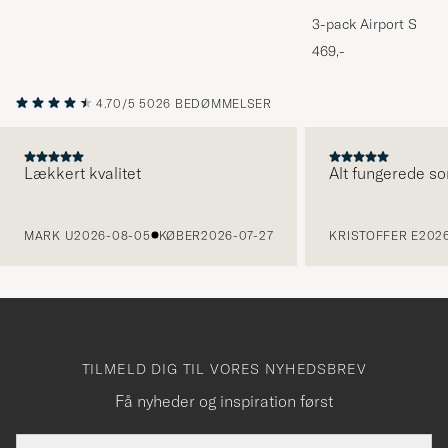
3-pack Airport Socks
Melange
469,-
4.70/5
5026 BEDØMMELSER
Lækkert kvalitet
Alt fungerede so
FORRIGE
MARK U
2026-08-05
KØBER
2026-07-27
KRISTOFFER E
2026
TILMELD DIG TIL VORES NYHEDSBREV
Få nyheder og inspiration først
E-