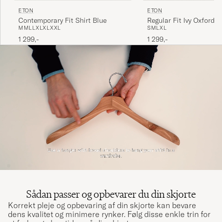
ETON
ETON
Contemporary Fit Shirt Blue
Regular Fit Ivy Oxford S
M
M
L
L
XL
XL
XXL
S
M
L
XL
1 299,-
1 299,-
Sådan passer og opbevarer du din skjorte
Korrekt pleje og opbevaring af din skjorte kan bevare
dens kvalitet og minimere rynker. Følg disse enkle trin for