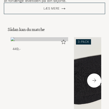
at forlænge levetiden på din skjorte.
LÆS MERE
Sådan kan du matche
3-PACK
449,-