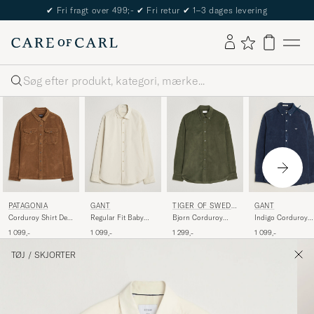
✔
Fri fragt over 499;-
✔
Fri retur
✔
1–3 dages levering
Søg
PATAGONIA
GANT
TIGER OF SWEDE
GANT
N
Corduroy Shirt Deer
Regular Fit Baby
Bjorn Corduroy
Indigo Corduroy
Brown
Cord Shirt Sand
Shirt City Green
Shirt Dark Blue
1 099,-
1 099,-
1 299,-
1 099,-
TØJ
/
SKJORTER