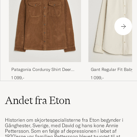
Patagonia Corduroy Shirt Deer
Gant Regular Fit Baby C
Brown
Sand
1 099,-
1 099,-
Andet fra Eton
Historien om skjortespecialisterne fra Eton begynder i
Gånghester, Sverige, med David og hans kone Annie
Pettersson. Som en følge af depressionen i løbet af
1920'erne var familien Pettersson blevet tvunget til at