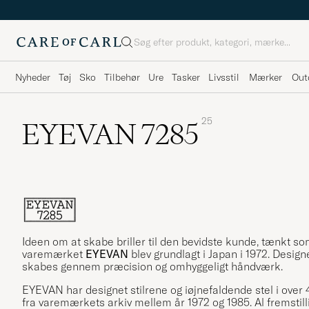
Søg
Nyheder
Tøj
Sko
Tilbehør
Ure
Tasker
Livsstil
Mærker
Out
25
EYEVAN 7285
Ideen om at skabe briller til den bevidste kunde, tænkt som 
varemærket
EYEVAN
blev grundlagt i Japan i 1972. Designe
skabes gennem præcision og omhyggeligt håndværk.
EYEVAN har designet stilrene og iøjnefaldende stel i over 
fra varemærkets arkiv mellem år 1972 og 1985. Al fremstillin