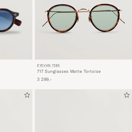
er
mere
håndpluk
udvalg
til
dig.
EYEVAN 7285
717 Sunglasses Matte Tortoise
3 299,-