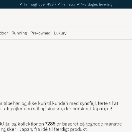
✔
Fri fragt over 499;-
✔
Fri retur
✔
1–3 dages levering
door
Running
Pre-owned
Luxury
tilbehør, og ikke kun til kunden med synsfejl, førte til at
t afspejler den stil og sindsro, der hersker i Japan, og
40 år, og kollektionen
7285
er baseret på tegnede mønstre
g sker i Japan, fra idé til færdigt produkt.