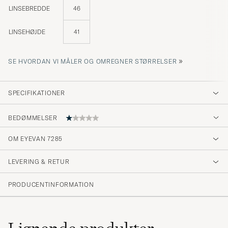
LINSEBREDDE
46
LINSEHØJDE
41
»
SE HVORDAN VI MÅLER OG OMREGNER STØRRELSER
SPECIFIKATIONER
BEDØMMELSER
OM EYEVAN 7285
Very disappointed. The glasses arrived bent,
with badly deformed nose pads. I had to go
LEVERING & RETUR
straight to an optician to fix them before I
could even wear them. Absolutely
PRODUCENTINFORMATION
unacceptable at this price point.
WILLY P
KØBTE PÅ CAREOFCARL.FR