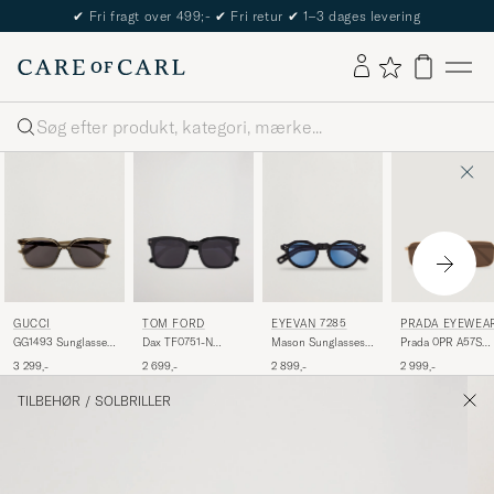
The Care of Carl Passport
Søg
GUCCI
TOM FORD
EYEVAN 7285
PRADA EYEWEA
GG1493 Sunglasses
Dax TF0751-N
Mason Sunglasses
Prada 0PR A57S
Transparent
Sunglasses Black
Black
Metal Sunglasses
3 299,-
2 699,-
2 899,-
2 999,-
Gold
TILBEHØR
/
SOLBRILLER