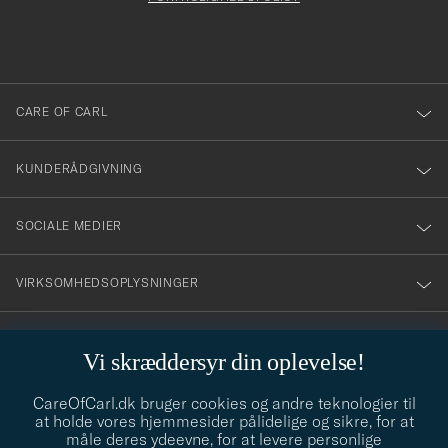
du
anmälde
dig
till
CARE OF CARL
vårt
nyhetsbrev!
KUNDERÅDGIVNING
SOCIALE MEDIER
VIRKSOMHEDSOPLYSNINGER
Vi skræddersyr din oplevelse!
STILRÅD
CareOfCarl.dk bruger cookies og andre teknologier til
Behøver du hjælp til at finde din stil? Lad os hjælpe dig, vi hjælper
at holde vores hjemmesider pålidelige og sikre, for at
gerne til!
info@careofcarl.dk
måle deres ydeevne, for at levere personlige