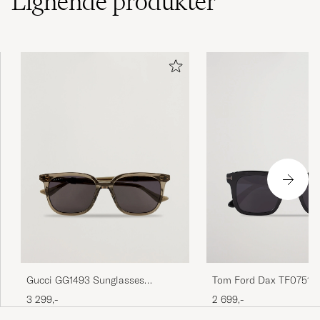
Lignende
produkter
Gucci GG1493 Sunglasses
Tom Ford Dax TF0751-
Transparent
Sunglasses Black
3 299,-
2 699,-