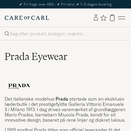
✔
Fri fragt over 499;-
✔
Fri retur
✔
1–3 dages levering
Søg
Prada Eyewear
Det italienske modehus
Prada
startede som en eksklusiv
læderbutik i det prestigefyldte Galleria Vittorio Emanuele
II i Milano 1913. I dag drives varemærket af grundlæggeren
Mario Pradas, barnebarn Miuccia Prada, kendt for sit
innovative design, baseret på rene linjer og diskret luksus.
I 1919 modtog Prada titlen som officiel leverandør til det