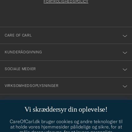
att
FORTROLIGHEDSPOLICY
du
anmälde
dig
till
CARE OF CARL
vårt
nyhetsbrev!
KUNDERÅDGIVNING
SOCIALE MEDIER
VIRKSOMHEDSOPLYSNINGER
Vi skræddersyr din oplevelse!
STILRÅD
CareOfCarl.dk bruger cookies og andre teknologier til
Behøver du hjælp til at finde din stil? Lad os hjælpe dig, vi hjælper
at holde vores hjemmesider pålidelige og sikre, for at
gerne til!
info@careofcarl.dk