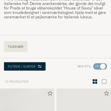
italienske hof. Denne anerkendelse, der gjorde det muligt
for Prada at bruge våbenskjoldet "House of Savoy" såvel
som knudedesignet i varemærkelogoet, hjalp med at gøre
varemærket til et pejlemærke for italiensk luksus.
TILBEHØR
Gå
MIN STIL
FILTRER / SORTER
til
Stilråd
13
PRODUKTER
for
at
aktivere
Min