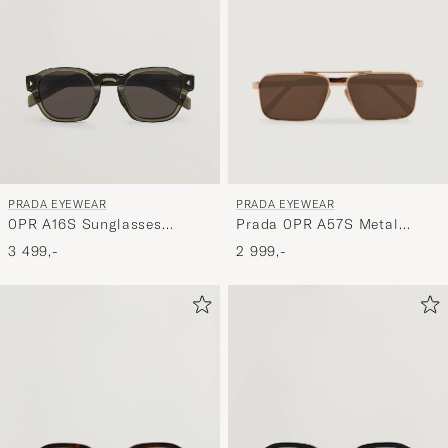
stil,
og
oplev
er
mere
håndpluk
udvalg
til
PRADA EYEWEAR
PRADA EYEWEAR
dig.
Prada 0PR A57S Metal
0PR A16S Sunglasses
Sunglasses Gold
Transparent Terra
2 999,-
3 499,-