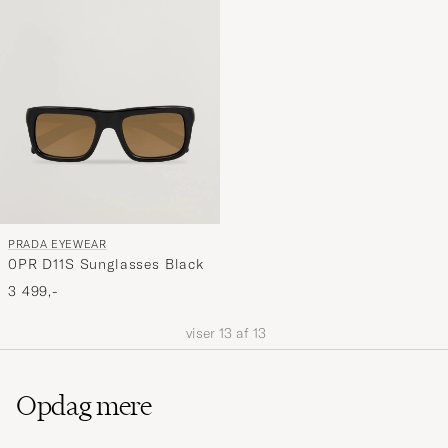
PRADA EYEWEAR
0PR D11S Sunglasses Black
3 499,-
viser
13
af
13
Opdag mere