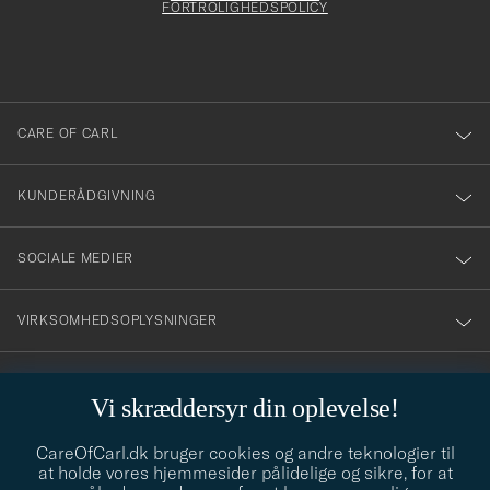
att
FORTROLIGHEDSPOLICY
du
anmälde
dig
till
CARE OF CARL
vårt
nyhetsbrev!
KUNDERÅDGIVNING
SOCIALE MEDIER
VIRKSOMHEDSOPLYSNINGER
Vi skræddersyr din oplevelse!
STILRÅD
CareOfCarl.dk bruger cookies og andre teknologier til
Behøver du hjælp til at finde din stil? Lad os hjælpe dig, vi hjælper
at holde vores hjemmesider pålidelige og sikre, for at
gerne til!
info@careofcarl.dk