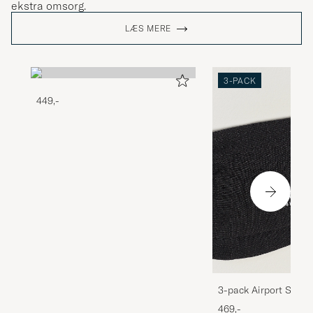
ekstra omsorg.
LÆS MERE
3-PACK
449,-
3-pack Airport Socks
Melange
469,-