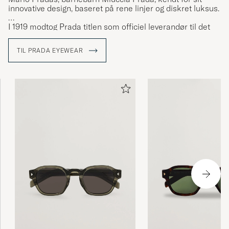
innovative design, baseret på rene linjer og diskret luksus.
I 1919 modtog Prada titlen som officiel leverandør til det
italienske hof. Denne anerkendelse, der gjorde det muligt
for Prada at bruge våbenskjoldet "House of Savoy" såvel
TIL PRADA EYEWEAR
som knudedesignet i varemærkelogoet, hjalp med at gøre
varemærket til et pejlemærke for italiensk luksus.