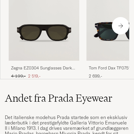
Tom Ford Dax TF0751 S
Zegna EZ0304 Sunglasses Dark
Havanna
Brown
Ordinary pris
Nedsat pris
2 699,-
4 199,-
2 519,-
Andet fra Prada Eyewear
Det italienske modehus Prada startede som en eksklusiv
læderbutik i det prestigefyldte Galleria Vittorio Emanuele
II i Milano 1913. I dag drives varemærket af grundlæggeren
Mario Pradas, barnebarn Miuccia Prada, kendt for sit