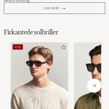
ekstra omsorg.
LÆS MERE
Firkantede solbriller
40%