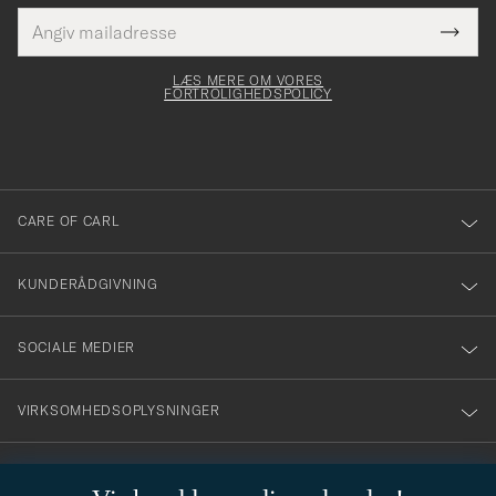
E-
Tack
Dette
mailadresse
Submi
elt skal
för
Newsl
dfyldes
Form
LÆS MERE OM VORES
att
FORTROLIGHEDSPOLICY
du
anmälde
dig
till
CARE OF CARL
vårt
nyhetsbrev!
KUNDERÅDGIVNING
SOCIALE MEDIER
VIRKSOMHEDSOPLYSNINGER