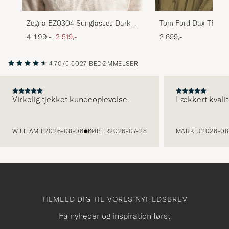
Tom Ford Dax TF0751
Zegna EZ0304 Sunglasses Dark
Havanna
Brown
Ordinary pris
Nedsat pris
2 699,-
4 199,-
2 519,-
4.70/5
5027 BEDØMMELSER
Virkelig tjekket kundeoplevelse.
Lækkert kvalit
FORRIGE
WILLIAM P
2026-08-06
KØBER
2026-07-28
MARK U
2026-08
TILMELD DIG TIL VORES NYHEDSBREV
Få nyheder og inspiration først