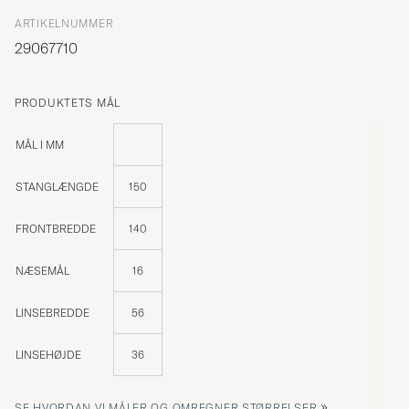
ARTIKELNUMMER
29067710
PRODUKTETS MÅL
MÅL I MM
STANGLÆNGDE
150
FRONTBREDDE
140
NÆSEMÅL
16
LINSEBREDDE
56
LINSEHØJDE
36
»
SE HVORDAN VI MÅLER OG OMREGNER STØRRELSER