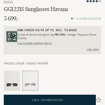
GUCCI
GG1221S Sunglasses Havana
3 699,-
1-3 ARBEJDSDAGE
KØB VAREN OG FÅ OP TIL
555,-
TILBAGE
Et køb af denne vare giver dig
185-555,-
tilbage i Passport Store
Credits.
Log ind eller registrer dig nu
Læs mere
FINDES OGSÅ I DISSE FARVER
LÆG I INDKØBSKURV