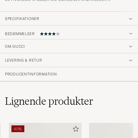
SPECIFIKATIONER
BEDØMMELSER
OM GUCCI
Freshe briller, men stengene var skjeve så
måtte rette dem opp hos optiker. Må nevne
LEVERING & RETUR
ikke alle optikere har forsikring på Gucci så
velg riktig optiker.
PRODUCENTINFORMATION
ANDERS M
KØBTE PÅ CAREOFCARL.NO
Lignende
produkter
40%