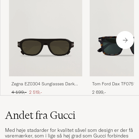
Tom Ford Dax TF0751 S
Zegna EZ0304 Sunglasses Dark
Havanna
Brown
Ordinary pris
Nedsat pris
2 699,-
4 199,-
2 519,-
Andet fra Gucci
Med høje stadarder for kvalitet såvel som design er der få
varemærker, som i lige så høj grad som Gucci forbindes