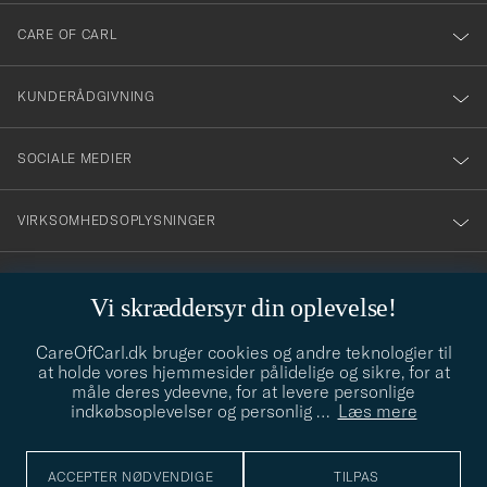
till
CARE OF CARL
vårt
nyhetsbrev!
KUNDERÅDGIVNING
SOCIALE MEDIER
VIRKSOMHEDSOPLYSNINGER
Vi skræddersyr din oplevelse!
STILRÅD
CareOfCarl.dk bruger cookies og andre teknologier til
Behøver du hjælp til at finde din stil? Lad os hjælpe dig, vi hjælper
at holde vores hjemmesider pålidelige og sikre, for at
gerne til!
info@careofcarl.dk
måle deres ydeevne, for at levere personlige
indkøbsoplevelser og personlig
…
Læs mere
STILRÅD
ACCEPTER NØDVENDIGE
TILPAS