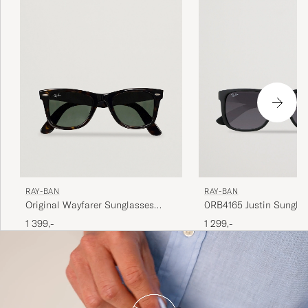
RAY-BAN
RAY-BAN
Original Wayfarer Sunglasses
0RB4165 Justin Sungla
Tortoise/Crystal Green
Black
1 399,-
1 299,-