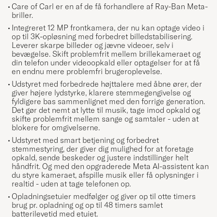
Care of Carl er en af de få forhandlere af Ray-Ban Meta-
briller.
Integreret 12 MP frontkamera, der nu kan optage video i
op til 3K-opløsning med forbedret billedstabilisering.
Leverer skarpe billeder og jævne videoer, selv i
bevægelse. Skift problemfrit mellem brillekameraet og
din telefon under videoopkald eller optagelser for at få
en endnu mere problemfri brugeroplevelse.
Udstyret med forbedrede højttalere med åbne ører, der
giver højere lydstyrke, klarere stemmegengivelse og
fyldigere bas sammenlignet med den forrige generation.
Det gør det nemt at lytte til musik, tage imod opkald og
skifte problemfrit mellem sange og samtaler - uden at
blokere for omgivelserne.
Udstyret med smart betjening og forbedret
stemmestyring, der giver dig mulighed for at foretage
opkald, sende beskeder og justere indstillinger helt
håndfrit. Og med den opgraderede Meta AI-assistent kan
du styre kameraet, afspille musik eller få oplysninger i
realtid - uden at tage telefonen op.
Opladningsetuier medfølger og giver op til otte timers
brug pr. opladning og op til 48 timers samlet
batterilevetid med etuiet.