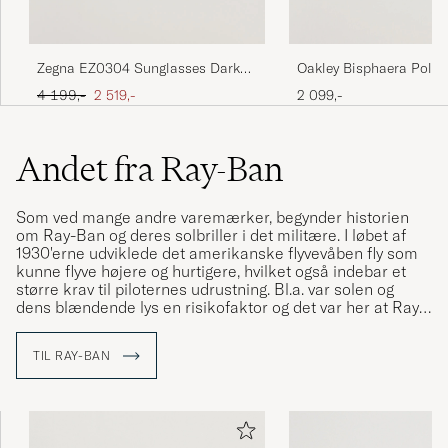
Oakley Bisphaera Polar
Zegna EZ0304 Sunglasses Dark
Sunglasses Matte Blac
Brown
Ordinary pris
Nedsat pris
2 099,-
4 199,-
2 519,-
Andet fra Ray-Ban
Som ved mange andre varemærker, begynder historien
om Ray-Ban og deres solbriller i det militære. I løbet af
1930'erne udviklede det amerikanske flyvevåben fly som
kunne flyve højere og hurtigere, hvilket også indebar et
større krav til piloternes udrustning. Bl.a. var solen og
dens blændende lys en risikofaktor og det var her at Ray-
Ban kom ind i billedet med deres Aviator-model. Modellen
blev hurtigt populær i militæret og nærmest lige så hurtigt
TIL RAY-BAN
spredte den sig til civilbefolkning. Et legendarisk
varemærke og en klassisk solbrillemodel var født.