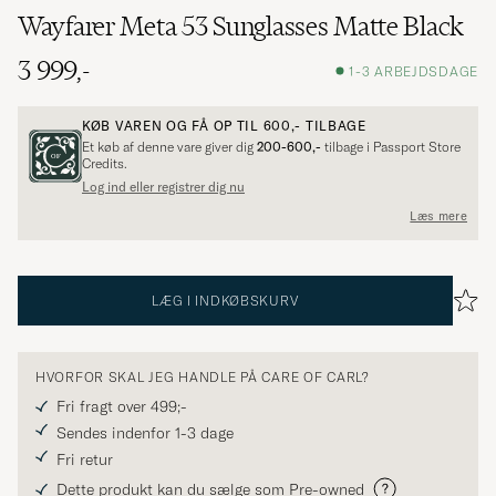
Wayfarer Meta 53 Sunglasses Matte Black
3 999,-
1-3 ARBEJDSDAGE
KØB VAREN OG FÅ OP TIL
600,-
TILBAGE
Et køb af denne vare giver dig
200-600,-
tilbage i Passport Store
Credits.
Log ind eller registrer dig nu
Læs mere
LÆG I INDKØBSKURV
HVORFOR SKAL JEG HANDLE PÅ CARE OF CARL?
Fri fragt over 499;-
Sendes indenfor 1-3 dage
Fri retur
Dette produkt kan du sælge som Pre-owned