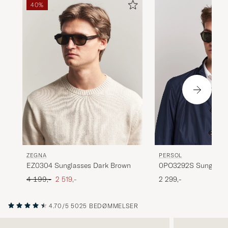
40%
PERSOL
ZEGNA
0PO3292S Sunglasse
EZ0304 Sunglasses Dark Brown
Havana
Ordinary pris
Nedsat pris
2 299,-
4 199,-
2 519,-
4.70/5
5025 BEDØMMELSER