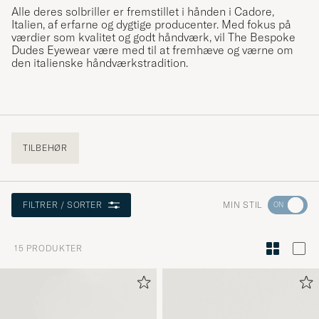
Alle deres solbriller er fremstillet i hånden i Cadore,
Italien, af erfarne og dygtige producenter. Med fokus på
værdier som kvalitet og godt håndværk, vil The Bespoke
Dudes Eyewear være med til at fremhæve og værne om
den italienske håndværkstradition
.
TILBEHØR
Gå
MIN STIL
FILTRER / SORTER
til
Stilråd
15
PRODUKTER
for
at
aktivere
Min