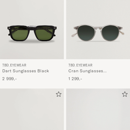
stil,
og
oplev
er
mere
håndpluk
udvalg
til
TBD EYEWEAR
TBD EYEWEAR
dig.
Cran Sunglasses
Dart Sunglasses Black
Transparent
1 299,-
2 999,-