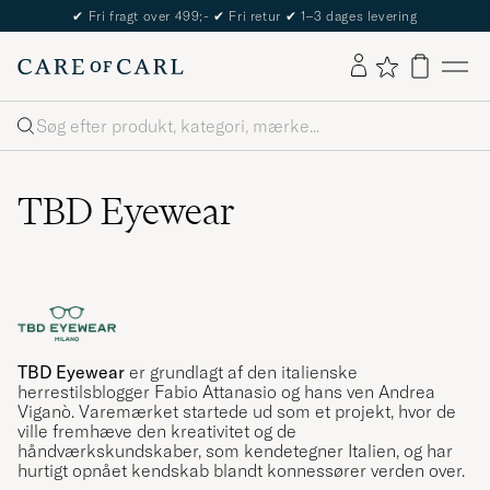
✔
Fri fragt over 499;-
✔
Fri retur
✔
1–3 dages levering
Søg
TBD Eyewear
TBD Eyewear
er grundlagt af den italienske
herrestilsblogger Fabio Attanasio og hans ven Andrea
Viganò. Varemærket startede ud som et projekt, hvor de
ville fremhæve den kreativitet og de
håndværkskundskaber, som kendetegner Italien, og har
hurtigt opnået kendskab blandt konnessører verden over.