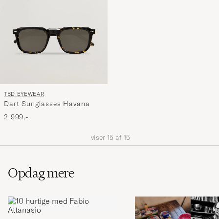
TBD EYEWEAR
Dart Sunglasses Havana
2 999,-
viser
15
af
15
Opdag mere