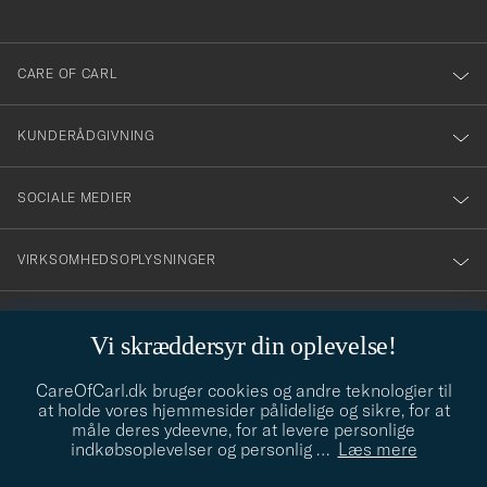
anmälde
dig
till
CARE OF CARL
vårt
nyhetsbrev!
KUNDERÅDGIVNING
SOCIALE MEDIER
VIRKSOMHEDSOPLYSNINGER
Vi skræddersyr din oplevelse!
STILRÅD
CareOfCarl.dk bruger cookies og andre teknologier til
Behøver du hjælp til at finde din stil? Lad os hjælpe dig, vi hjælper
at holde vores hjemmesider pålidelige og sikre, for at
gerne til!
info@careofcarl.dk
måle deres ydeevne, for at levere personlige
indkøbsoplevelser og personlig
…
Læs mere
STILRÅD