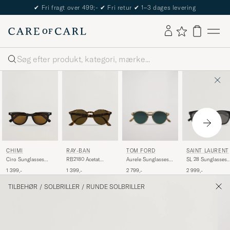
✔
Fri fragt over 499;-
✔
Fri retur
✔
1–3 dages levering
Søg
RAY-BAN
TOM FORD
SAINT LAURENT
CHIMI
RB2180 Acetat
Aurele Sunglasses
SL 28 Sunglasses
Ciro Sunglasses
Sunglasses Dark
Shiny Beige/Blue
Black
Black
1 399,-
2 799,-
2 999,-
1 399,-
Havana/Dark Brown
TILBEHØR
/
SOLBRILLER
/
RUNDE SOLBRILLER