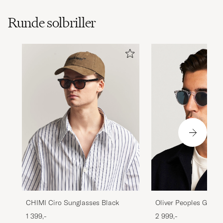
Runde solbriller
Oliver Peoples Grego
CHIMI Ciro Sunglasses Black
Sunglasses Crystal/I
2 999,-
1 399,-
Photochromic