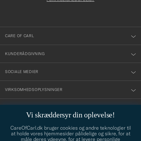
att
du
anmälde
dig
till
CARE OF CARL
vårt
nyhetsbrev!
KUNDERÅDGIVNING
SOCIALE MEDIER
VIRKSOMHEDSOPLYSNINGER
Vi skræddersyr din oplevelse!
STILRÅD
CareOfCarl.dk bruger cookies og andre teknologier til
Behøver du hjælp til at finde din stil? Lad os hjælpe dig, vi hjælper
at holde vores hjemmesider pålidelige og sikre, for at
gerne til!
info@careofcarl.dk
måle deres ydeevne, for at levere personlige