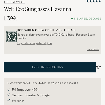
TBD EYEWEAR
Welt Eco Sunglasses Havanna
1 399,-
1-3 ARBEJDSDAGE
KØB VAREN OG FÅ OP TIL
210,-
TILBAGE
Et køb af denne vare giver dig
70-210,-
tilbage i Passport Store
Credits.
Log ind eller registrer dig nu
Læs mere
LÆG I INDKØBSKURV
HVORFOR SKAL JEG HANDLE PÅ CARE OF CARL?
Fri fragt over 499;-
Sendes indenfor 1-3 dage
Fri retur