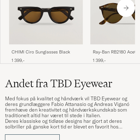
Ray-Ban RB2180 Acetat
CHIMI Ciro Sunglasses Black
Sunglasses Dark Hava
1 399,-
1 399,-
Brown
Andet fra TBD Eyewear
Med fokus på kvalitet og håndværk vil TBD Eyewear og
deres grundlæggere Fabio Attanasio og Andreas Viganó
fremhæve den kreativitet og håndværkskundskab som
traditionelt altid har været til stede i Italien.
Deres klassiske og tidløse designs har gjort at deres
solbriller på ganske kort tid er blevet en favorit hos
stilbevidste mænd verden over. Hvert par TBD solbriller
laves i hånden i Cadore, Italien, af dygtige