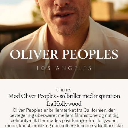
STILTIPS
Mød Oliver Peoples - solbriller med inspiration
fra Hollywood
Oliver Peoples er brillemærket fra Californien, der
bevæger sig ubesværet mellem filmhistorie og nutidig
celebrity-stil. Her mødes påvirkninger fra Hollywood,
mode, kunst, musik og den solbeskinnede sydcaliforniske