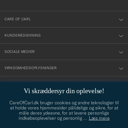
anmälde
dig
till
CARE OF CARL
vårt
nyhetsbrev!
KUNDERÅDGIVNING
SOCIALE MEDIER
VIRKSOMHEDSOPLYSNINGER
Vi skræddersyr din oplevelse!
STILRÅD
CareOfCarl.dk bruger cookies og andre teknologier til
Behøver du hjælp til at finde din stil? Lad os hjælpe dig, vi hjælper
at holde vores hjemmesider pålidelige og sikre, for at
gerne til!
info@careofcarl.dk
måle deres ydeevne, for at levere personlige
indkøbsoplevelser og personlig
…
Læs mere
STILRÅD