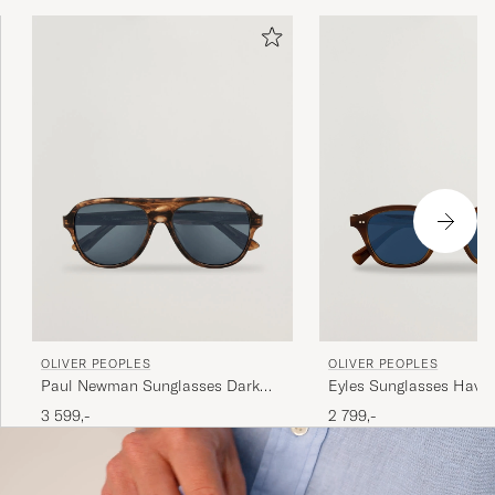
solbriller er i dag gået hen og blevet et international
anerkendt varemærke som mange inden for solbrille-
branchen ser op til.
OLIVER PEOPLES
OLIVER PEOPLES
Eyles Sunglasses Hava
Paul Newman Sunglasses Dark
Amber
2 799,-
3 599,-