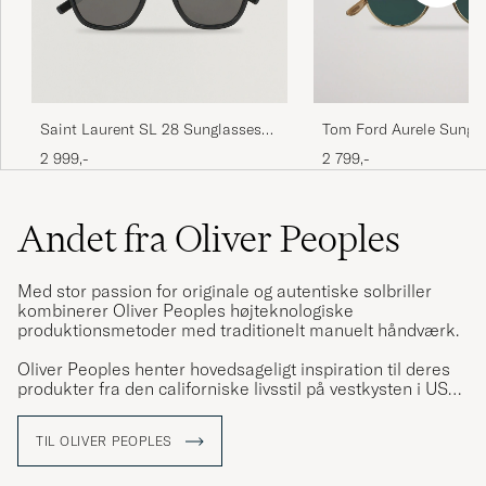
Saint Laurent SL 28 Sunglasses
Tom Ford Aurele Sungla
Black
Beige/Blue
2 999,-
2 799,-
Andet fra Oliver Peoples
Med stor passion for originale og autentiske solbriller
kombinerer Oliver Peoples højteknologiske
produktionsmetoder med traditionelt manuelt håndværk.
Oliver Peoples henter hovedsageligt inspiration til deres
produkter fra den californiske livsstil på vestkysten i USA.
Det var ligeledes i den vestlige den af Hollywood,
nærmere betegnet Sunset Boulevard, at Oliver Peoples
TIL OLIVER PEOPLES
blev grundlagt i 1987. Det som dengang startede som en
lille butik der solgte håndlavede vintageinspirerede