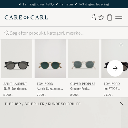
The Care of Carl Passport
Søg
SAINT LAURENT
TOM FORD
OLIVER PEOPLES
TOM FORD
SL 28 Sunglasses
Aurele Sunglasses
Gregory Peck
Ian FT0591
Black
Shiny Beige/Blue
Sunglasses
Sunglasses Shiny
2 999,-
2 799,-
2 999,-
2 699,-
Crystal/Indigo
Black
Photochromic
TILBEHØR
/
SOLBRILLER
/
RUNDE SOLBRILLER