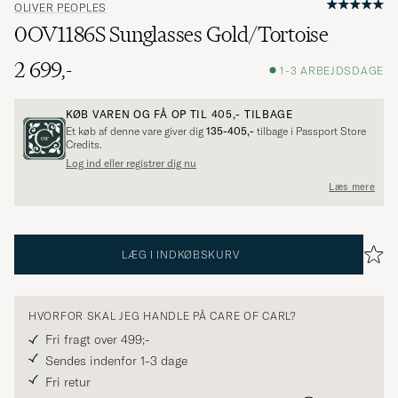
OLIVER PEOPLES
0OV1186S Sunglasses Gold/Tortoise
2 699,-
1-3 ARBEJDSDAGE
KØB VAREN OG FÅ OP TIL
405,-
TILBAGE
Et køb af denne vare giver dig
135-405,-
tilbage i Passport Store
Credits.
Log ind eller registrer dig nu
Læs mere
LÆG I INDKØBSKURV
HVORFOR SKAL JEG HANDLE PÅ CARE OF CARL?
Fri fragt over 499;-
Sendes indenfor 1-3 dage
Fri retur