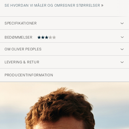
»
SE HVORDAN VI MÅLER OG OMREGNER STØRRELSER
SPECIFIKATIONER
BEDØMMELSER
OM OLIVER PEOPLES
Har ikke mottatt enda..
LEVERING & RETUR
HEDDA H
KØBTE PÅ CAREOFCARL.NO
PRODUCENTINFORMATION