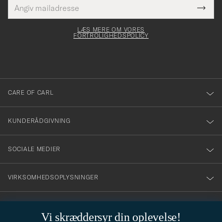
E-
Tack
Dette
mailadresse
Submi
elt skal
för
Newsl
dfyldes
Form
LÆS MERE OM VORES
att
FORTROLIGHEDSPOLICY
du
anmälde
dig
till
CARE OF CARL
vårt
nyhetsbrev!
KUNDERÅDGIVNING
SOCIALE MEDIER
VIRKSOMHEDSOPLYSNINGER
Vi skræddersyr din oplevelse!
STILRÅD