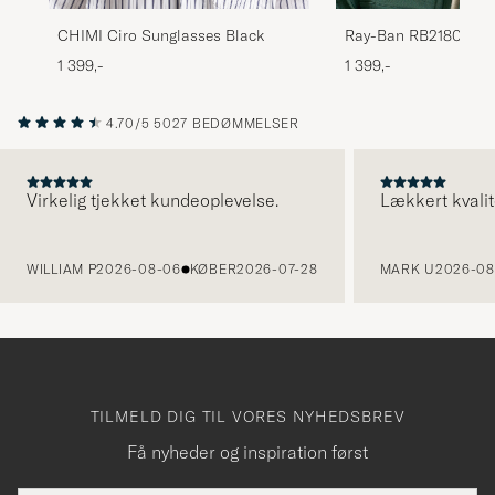
Ray-Ban RB2180 Ace
CHIMI Ciro Sunglasses Black
Sunglasses Dark Ha
1 399,-
1 399,-
Brown
4.70/5
5027 BEDØMMELSER
Virkelig tjekket kundeoplevelse.
Lækkert kvalit
FORRIGE
WILLIAM P
2026-08-06
KØBER
2026-07-28
MARK U
2026-08
TILMELD DIG TIL VORES NYHEDSBREV
Få nyheder og inspiration først