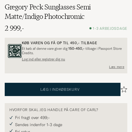
Gregory Peck Sunglasses Semi
Matte/Indigo Photochromic
2 999,-
1-3 ARBEJDSDAGE
KØB VAREN OG FÅ OP TIL
450,-
TILBAGE
Et køb af denne vare giver dig
150-450,-
tilbage i Passport Store
Credits.
Log ind eller registrer dig nu
Læs mere
LÆG I INDKØBSKURV
HVORFOR SKAL JEG HANDLE PÅ CARE OF CARL?
Fri fragt over 499;-
Sendes indenfor 1-3 dage
Fri retur