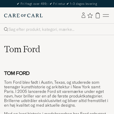
✔
Fri fragt over 499;-
✔
Fri retur
✔
1–3 dages levering
Søg
Tom Ford
Tom Ford blev født i Austin, Texas, og studerede som
teenager kunsthistorie og arkitektur i New York samt
Paris. I 2005 lancerede Ford sit varemærke under eget
navn, hvor briller var en af de første produktkategorier.
Brillerne udstråler eksklusivitet og bliver altid fremstillet i
en høj kvalitet og med aktuelle designs.
Med en lang historie i modebranchen har Ford opbygget