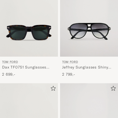
Min
stil,
og
oplev
er
mere
håndpluk
udvalg
til
TOM FORD
TOM FORD
dig.
Dax TF0751 Sunglasses
Jeffrey Sunglasses Shiny
Havanna
Black/Gradient Smoke
2 699,-
2 799,-