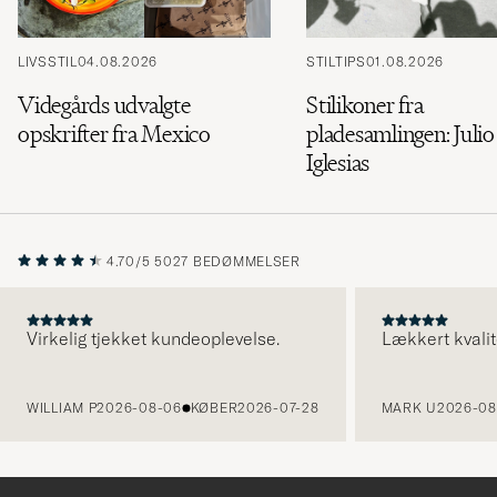
LIVSSTIL
04.08.2026
STILTIPS
01.08.2026
Videgårds udvalgte
Stilikoner fra
opskrifter fra Mexico
pladesamlingen: Julio
Iglesias
4.70/5
5027 BEDØMMELSER
Virkelig tjekket kundeoplevelse.
Lækkert kvalit
FORRIGE
WILLIAM P
2026-08-06
KØBER
2026-07-28
MARK U
2026-08