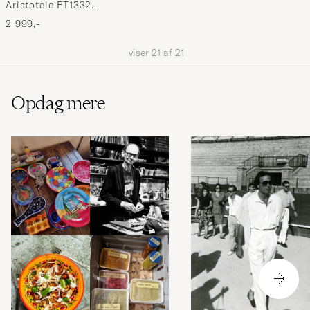
Aristotele FT1332
Sunglasses Black
2 999,-
viser
21
af
21
Opdag mere