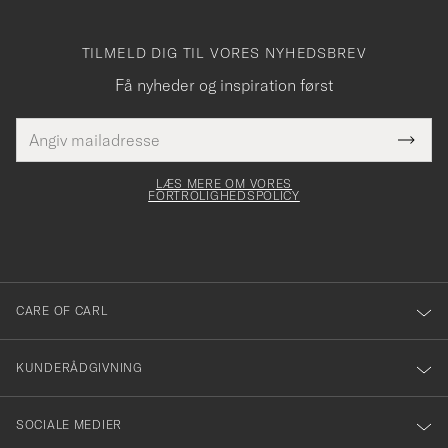
TILMELD DIG TIL VORES NYHEDSBREV
Få nyheder og inspiration først
E-
Tack
Dette
mailadresse
Submi
elt skal
för
Newsl
dfyldes
Form
LÆS MERE OM VORES
att
FORTROLIGHEDSPOLICY
du
anmälde
dig
till
CARE OF CARL
vårt
nyhetsbrev!
KUNDERÅDGIVNING
SOCIALE MEDIER