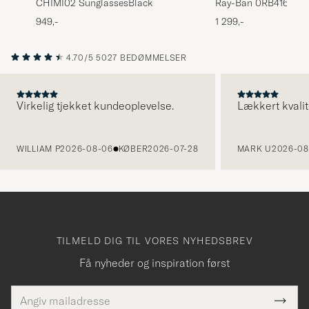
CHIMI02 SunglassesBlack
Ray-Ban 0RB4165 Jus
Sunglasses Matte Bl
949,-
1 299,-
4.70/5
5027 BEDØMMELSER
Virkelig tjekket kundeoplevelse.
Lækkert kvalit
FORRIGE
WILLIAM P
2026-08-06
KØBER
2026-07-28
MARK U
2026-08
TILMELD DIG TIL VORES NYHEDSBREV
Få nyheder og inspiration først
E-
Tack
Dette
mailadresse
Submi