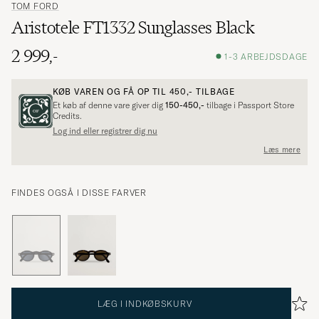
TOM FORD
Aristotele FT1332 Sunglasses Black
2 999,-
1-3 ARBEJDSDAGE
KØB VAREN OG FÅ OP TIL
450,-
TILBAGE
Et køb af denne vare giver dig
150-450,-
tilbage i Passport Store
Credits.
Log ind eller registrer dig nu
Læs mere
FINDES OGSÅ I DISSE FARVER
LÆG I INDKØBSKURV