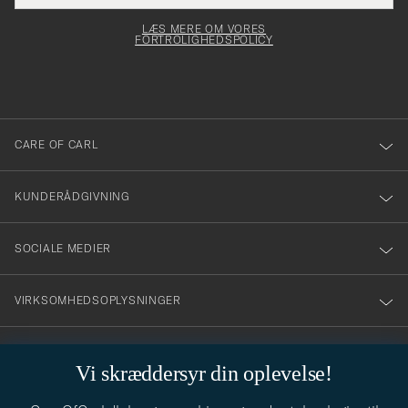
elt skal
för
Newsl
dfyldes
Form
LÆS MERE OM VORES
att
FORTROLIGHEDSPOLICY
du
anmälde
dig
till
CARE OF CARL
vårt
nyhetsbrev!
KUNDERÅDGIVNING
SOCIALE MEDIER
VIRKSOMHEDSOPLYSNINGER
Vi skræddersyr din oplevelse!
STILRÅD