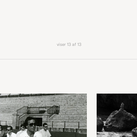
viser
13
af
13