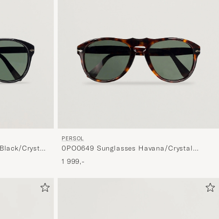
og
oplev
er
mere
håndpluk
udvalg
til
dig.
PERSOL
Black/Crystal
0PO0649 Sunglasses Havana/Crystal
Green
1 999,-