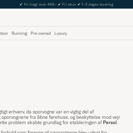
✔
Fri fragt over 499;-
✔
Fri retur
✔
1–3 dages levering
door
Running
Pre-owned
Luxury
tigt erhverv, da sporvogne var en vigtig del af
g sporvognene fra åbne førehuse, og beskyttelse mod vejr
Dette problem skabte grundlag for etableringen af
Persol
.
e forhold som førerne af sporvognene blev udsat for.