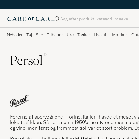
Søg
Nyheder
Tøj
Sko
Tilbehør
Ure
Tasker
Livsstil
Mærker
Out
13
Persol
Førerne af sporvognene i Torino, Italien, havde et meget vig
lokaltrafikken. Så sent som i 1950'erne styrede man stadi
og vind, men først og fremmest sol, var et stort problem. 
Persol skabte brillemodellen PO 649, og tog hensyn til all