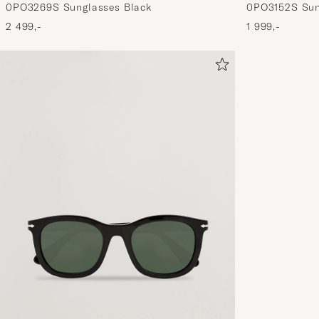
0PO3152S Sun
0PO3269S Sunglasses Black
1 999,-
2 499,-