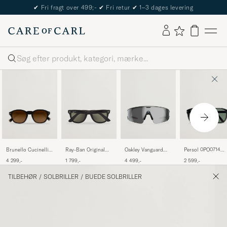
The Care of Carl Passport
Søg
Brunello Cucinelli
Persol 0PO0714
Ray-Ban Original
Oakley Vanguard
0BC4006S
Folding Sunglasse
Wayfarer Polarized
Meta Prizm
4 299,-
2 599,-
1 799,-
4 499,-
Sunglasses Nero
Black/Crystal Gre
Sunglasses
Sunglasses Black
Black/Green
TILBEHØR
/
SOLBRILLER
/
BUEDE SOLBRILLER