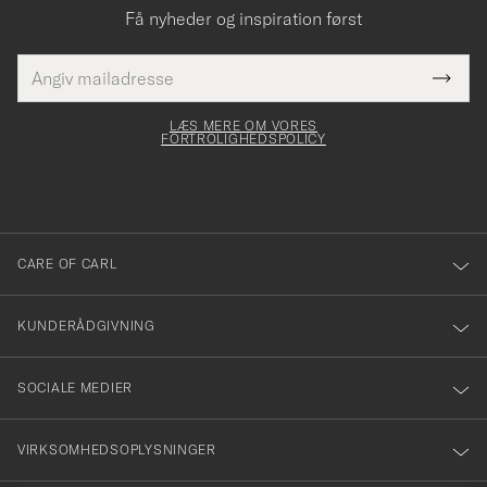
Få nyheder og inspiration først
E-
Tack
Dette
mailadresse
Submi
elt skal
för
Newsl
dfyldes
Form
LÆS MERE OM VORES
att
FORTROLIGHEDSPOLICY
du
anmälde
dig
till
CARE OF CARL
vårt
nyhetsbrev!
KUNDERÅDGIVNING
SOCIALE MEDIER
VIRKSOMHEDSOPLYSNINGER