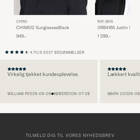
CHIMI
RAY-BAN
CHIMI02 SunglassesBlack
0RB4165 Justin Sung
Black
949,-
1 299,-
4.70/5
5027 BEDØMMELSER
Virkelig tjekket kundeoplevelse.
Lækkert kvalit
FORRIGE
WILLIAM P
2026-08-06
KØBER
2026-07-28
MARK U
2026-08
TILMELD DIG TIL VORES NYHEDSBREV