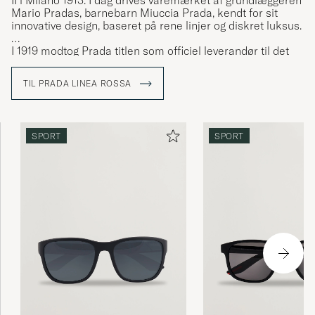
II i Milano 1913. I dag drives varemærket af grundlæggeren
Mario Pradas, barnebarn Miuccia Prada, kendt for sit
innovative design, baseret på rene linjer og diskret luksus.
I 1919 modtog Prada titlen som officiel leverandør til det
italienske hof. Denne anerkendelse, der gjorde det muligt
for Prada at bruge våbenskjoldet "House of Savoy" såvel
TIL PRADA LINEA ROSSA
som knudedesignet i varemærkelogoet, hjalp med at gøre
varemærket til et pejlemærke for italiensk luksus.
SPORT
SPORT