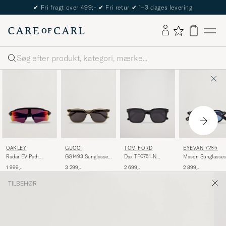
✔
Fri fragt over 499;-
✔
Fri retur
✔
1–3 dages levering
Søg
OAKLEY
GUCCI
TOM FORD
EYEVAN 7285
Radar EV Path
GG1493 Sunglasses
Dax TF0751-N
Mason Sunglasses
Sunglasses Matte
Transparent
Sunglasses Black
Black
1 999,-
3 299,-
2 699,-
2 899,-
Black
TILBEHØR