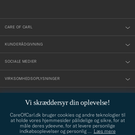
du
anmälde
dig
till
CARE OF CARL
vårt
nyhetsbrev!
KUNDERÅDGIVNING
SOCIALE MEDIER
VIRKSOMHEDSOPLYSNINGER
Vi skræddersyr din oplevelse!
STILRÅD
CareOfCarl.dk bruger cookies og andre teknologier til
Behøver du hjælp til at finde din stil? Lad os hjælpe dig, vi hjælper
at holde vores hjemmesider pålidelige og sikre, for at
gerne til!
info@careofcarl.dk
måle deres ydeevne, for at levere personlige
indkøbsoplevelser og personlig
…
Læs mere
STILRÅD