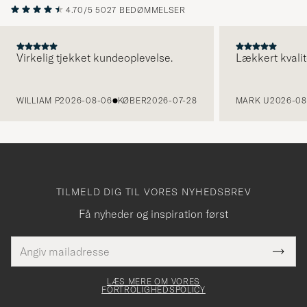
4.70/5
5027 BEDØMMELSER
Virkelig tjekket kundeoplevelse.
Lækkert kvalit
FORRIGE
WILLIAM P
2026-08-06
KØBER
2026-07-28
MARK U
2026-08
TILMELD DIG TIL VORES NYHEDSBREV
Få nyheder og inspiration først
E-
Tack
Dette
mailadresse
Submi
elt skal
för
Newsl
dfyldes
Form
LÆS MERE OM VORES
att
FORTROLIGHEDSPOLICY