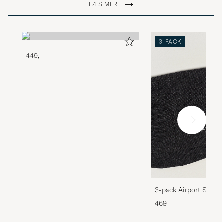
LÆS MERE
3-PACK
449,-
3-pack Airport Socks
Melange
469,-