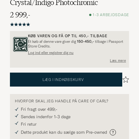
Crystal/Indigo Photochromic
2 999,-
1-3 ARBEJDSDAGE
KØB VAREN OG FÅ OP TIL
450,-
TILBAGE
Et køb af denne vare giver dig
150-450,-
tilbage i Passport
Store Credits.
Log ind eller registrer dig nu
Læs mere
LÆG I INDKØBSKURV
HVORFOR SKAL JEG HANDLE PÅ CARE OF CARL?
Fri fragt over 499;-
Sendes indenfor 1-3 dage
Fri retur
Dette produkt kan du sælge som Pre-owned