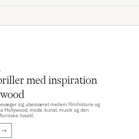
S
riller med inspiration
ywood
 bevæger sig ubesværet mellem filmhistorie og
 fra Hollywood, mode, kunst, musik og den
orniske livsstil.