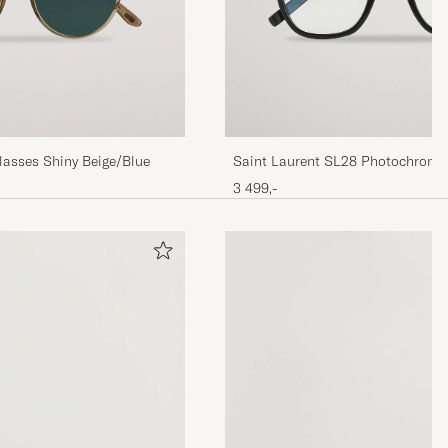
lasses Shiny Beige/Blue
Saint Laurent SL28 Photochromi
Black/Transparent
3 499,-