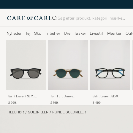
Søg
Nyheder
Tøj
Sko
Tilbehør
Ure
Tasker
Livsstil
Mærker
Out
Saint Laurent SL 28
Tom Ford Aurele
Saint Laurent SL28
Sunglasses Black
Sunglasses Shiny
Photochromic Sunglasses
2 999,-
2 799,-
3 499,-
Beige/Blue
Black/Transparent
TILBEHØR
/
SOLBRILLER
/
RUNDE SOLBRILLER