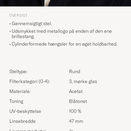
OVERSIGT
Gennemsigtigt stel.
Udsmykket med metallogo på enden af den ene
brillestang.
Cylinderformede hængsler for en øget holdbarhed.
Steltype:
Rund
Filterkategori (0-4):
3, mørke glas
Materiale:
Acetat
Toning
Blåtonet
UV-beskyttelse
100 %
Linsebredde
47 mm
Leveres med etui
Ja