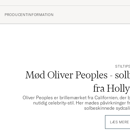
(2 Bedømmelse)
PRODUCENTINFORMATION
STILTIP
Mød Oliver Peoples - solb
fra Holl
Oliver Peoples er brillemærket fra Californien, der
nutidig celebrity-stil. Her mødes påvirkninger
solbeskinnede sydcalif
LÆS MERE