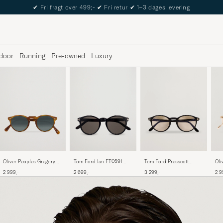
The Care of Carl Passport
door
Running
Pre-owned
Luxury
Oliver Peoples Gregory
Tom Ford Ian FT0591
Oli
Tom Ford Presscott
Peck Sunglasses Semi
Sunglasses Shiny Black
Sun
FT1331 Sunglasses
2 999,-
2 699,-
2 9
3 299,-
Matte/Indigo
Black/Brown
Photochromic