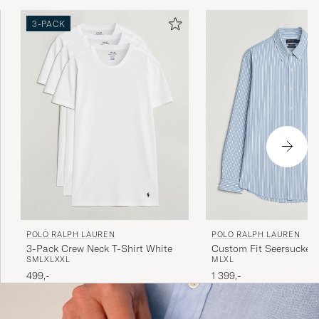
3-PACK
POLO RALPH LAUREN
POLO RALPH LAUREN
3-Pack Crew Neck T-Shirt White
Custom Fit Seersucker
S
M
L
XL
XXL
M
L
XL
Stripe Shirt Blue
499,-
1 399,-