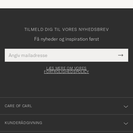
TILMELD DIG TIL VORES NYHEDSBREV
Få nyheder og inspiration først
E-
Tack
Dette
mailadresse
Submi
elt skal
för
Newsl
dfyldes
Form
LÆS MERE OM VORES
att
FORTROLIGHEDSPOLICY
du
anmälde
dig
till
CARE OF CARL
vårt
nyhetsbrev!
KUNDERÅDGIVNING