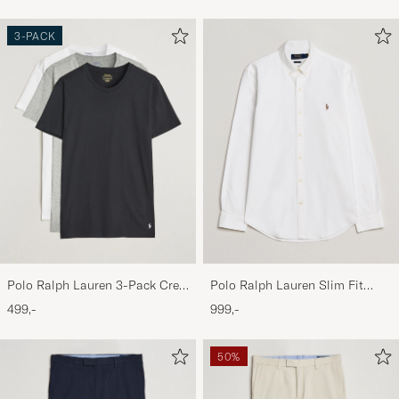
3-PACK
Polo Ralph Lauren 3-Pack Crew
Polo Ralph Lauren Slim Fit
Neck T-Shirt
Shirt Oxford White
499,-
999,-
White/Black/Andover Heather
50%