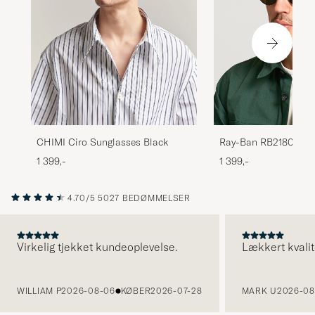
Ray-Ban RB2180 Ace
CHIMI Ciro Sunglasses Black
Sunglasses Dark Ha
1 399,-
1 399,-
Brown
4.70/5
5027 BEDØMMELSER
Virkelig tjekket kundeoplevelse.
Lækkert kvalit
FORRIGE
WILLIAM P
2026-08-06
KØBER
2026-07-28
MARK U
2026-08