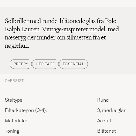
Solbriller med runde, blåtonede glas fra Polo
Ralph Lauren. Vintage-inspireret model, med
næseryg der minder om silhuetten fra et
nøglehul..
PREPPY
HERITAGE
ESSENTIAL
OVERSIGT
Steltype:
Rund
Filterkategori (0-4):
3, mørke glas
Materiale:
Acetat
Toning
Blåtonet