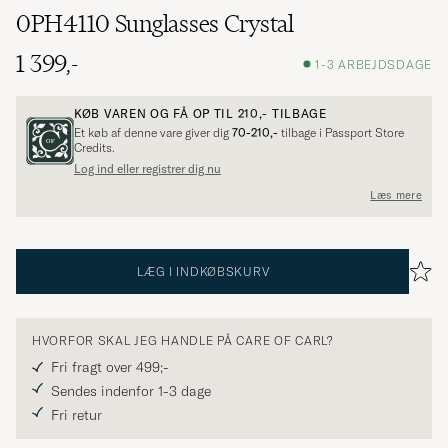
0PH4110 Sunglasses Crystal
1 399,-
1-3 ARBEJDSDAGE
KØB VAREN OG FÅ OP TIL
210,-
TILBAGE
Et køb af denne vare giver dig
70-210,-
tilbage i Passport Store
Credits.
Log ind eller registrer dig nu
Læs mere
LÆG I INDKØBSKURV
HVORFOR SKAL JEG HANDLE PÅ CARE OF CARL?
Fri fragt over 499;-
Sendes indenfor 1-3 dage
Fri retur