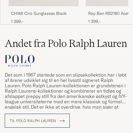
Ray-Ban RB2180 Acetat
CHIMI Ciro Sunglasses Black
Sunglasses Dark Hava
1 399,-
1 399,-
Brown
Andet fra Polo Ralph Lauren
Det som i 1967 startede som en slipsekollektion har i løbt
af årene udviklet sig til en hel livsstil signeret Ralph
Lauren. Polo Ralph Lauren-kollektionen er grundstenen i
Ralph Laurens-kollektioner og kombinerer en tidløs og
afslappet preppy still fra den amerikanske østkyst og IVY-
league universiteterne med en mere klassisk og formel
engelsk stil. Det er ikke at overdrive, hvis man siger at
Ralph Lauren har været med til at definere den
amerikanske stil og den såkaldte preppy stil.
TIL POLO RALPH LAUREN