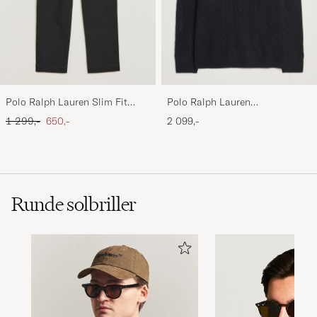
Polo Ralph Lauren Slim Fit
Polo Ralph Lauren
Stretch Chinos Black
Wool/Cashmere Cable Half Zip
Ordinary pris
Nedsat pris
1 299,-
650,-
2 099,-
Polo Black
Runde solbriller