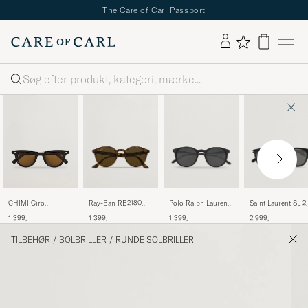
The Care of Carl Passport
Søg
Ray-Ban RB2180
Polo Ralph Lauren
Saint Laurent SL 2
CHIMI Ciro
Acetat Sunglasses
0PH4110 Round
Sunglasses Black
Sunglasses Black
1 399,-
1 399,-
2 999,-
1 399,-
Dark Havana/Dark
Sunglasses Matte
Brown
Black
TILBEHØR
/
SOLBRILLER
/
RUNDE SOLBRILLER