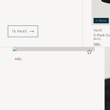
2-PACK
FALKE
TIL FALKE
2-Pack Cot
M
L
XL
399,-
449,-