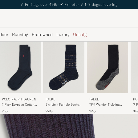
✔
Fri fragt over 499;-
✔
Fri retur
✔
1–3 dages levering
door
Running
Pre-owned
Luxury
Udsalg
POLO RALPH LAUREN
FALKE
PO
FALKE
2-Pack Egyptian Cotton
TK5 Wander Trekking
3-P
Sky Limit Fairisle Socks
Socks Navy
Socks Black Mix
So
Space Blue
219,-
229,-
349
259,-