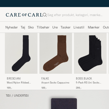
Søg
Nyheder
Tøj
Sko
Tilbehør
Ure
Tasker
Livsstil
Mærker
Out
BRESCIANI
FALKE
BOSS BLACK
Wool/Nylon Ribbed
Airport Socks Cappucino
5-Pack RS Uni Socks
Short Socks Navy
Dark Blue
199,-
189,-
299,-
TØJ
/
UNDERTØJ