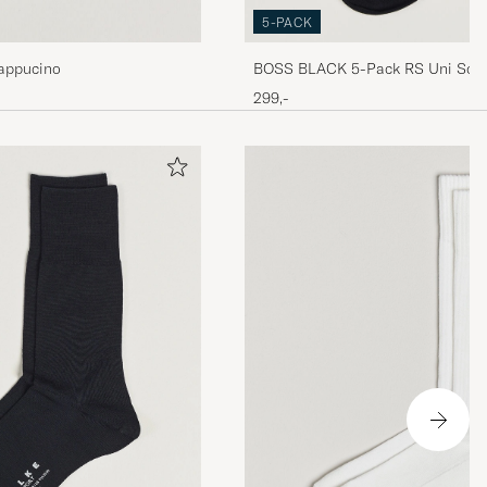
5-PACK
Cappucino
BOSS BLACK 5-Pack RS Uni Sock
299,-