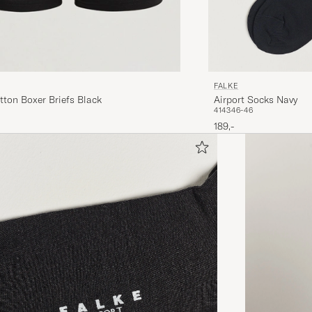
FALKE
Airport Socks Navy
ton Boxer Briefs Black
41
43
46-46
189,-