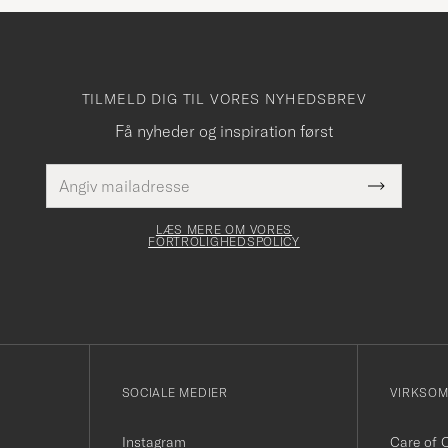
TILMELD DIG TIL VORES NYHEDSBREV
Få nyheder og inspiration først
E-
Dette
mailadresse
Submit
felt skal
Newslette
udfyldes
Form
LÆS MERE OM VORES
FORTROLIGHEDSPOLICY
SOCIALE MEDIER
VIRKSO
Instagram
Care of 