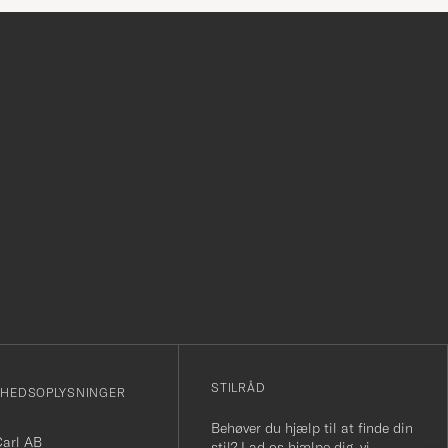
r
STILRÅD
MHEDSOPLYSNINGER
Behøver du hjælp til at finde din
Carl AB
stil? Lad os hjælpe dig, vi