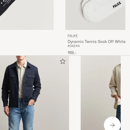
FALKE
Dynamic Tennis Sock Off White
40
42
44
169,-