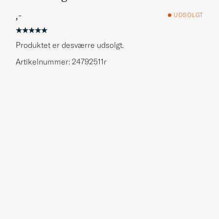
,-
UDSOLGT
Produktet er desværre udsolgt.
Artikelnummer: 24792511r
Flere alternativer?
UDFORSK LIGNENDE PRODUKTER