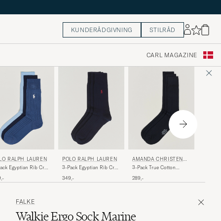
KUNDERÅDGIVNING
STILRÅD
CARL MAGAZINE
FALKE
LO RALPH LAUREN
POLO RALPH LAUREN
AMANDA CHRISTENSE
N
Airport
ack Egyptian Rib Crew
3-Pack Egyptian Rib Crew
3-Pack True Cotton
ck Blue Combo
Socks Navy
Ribbed Socks Dark Navy
189,-
,-
349,-
289,-
FALKE
Walkie Ergo Sock Marine