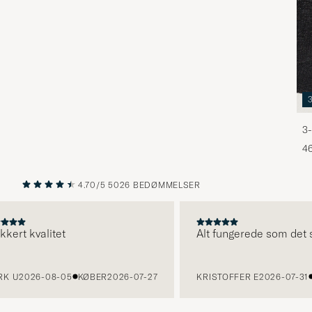
3-
46
4.70/5
5026 BEDØMMELSER
FORRIGE
NÆSTE
t kvalitet
Alt fungerede som det skul
U
2026-08-05
KØBER
2026-07-27
KRISTOFFER E
2026-07-31
KØ