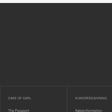
Tack
för
att
du
anmälde
dig
till
vårt
CARE OF CARL
KUNDERÅDGIVNING
nyhetsbrev!
The Passport
Købsinformation