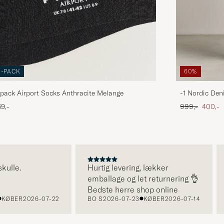
3-PACK
60%
pack Airport Socks Anthracite Melange
-1 Nordic Den
Ordinary pris
Nedsat
9,-
999,-
400,-
le.
Hurtig levering, lækker
Su
emballage og let returnering 👌
Bedste herre shop online
BER
2026-07-22
BO S
2026-07-23
KØBER
2026-07-14
B