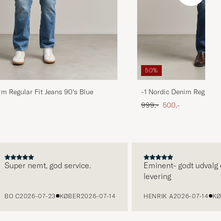
50%
im Regular Fit Jeans 90's Blue
-1 Nordic Denim Regular 
 pris
Ordinary pris
Nedsat pris
999,-
500,-
per nemt, god service.
Eminent- godt udvalg og h
levering
O C
2026-07-23
KØBER
2026-07-14
HENRIK A
2026-07-14
KØBE