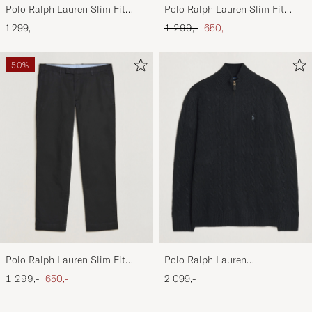
Polo Ralph Lauren Slim Fit
Polo Ralph Lauren Slim Fit
Stretch Chinos Aviator Navy
Stretch Chinos Beige
Ordinary pris
Nedsat pris
1 299,-
1 299,-
650,-
50%
Polo Ralph Lauren Slim Fit
Polo Ralph Lauren
Stretch Chinos Black
Wool/Cashmere Cable Half Zip
Ordinary pris
Nedsat pris
1 299,-
650,-
2 099,-
Polo Black