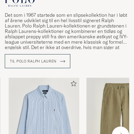
Det som i 1967 startede som en slipsekollektion har i løbt
af årene udviklet sig til en hel livsstil signeret Ralph
Lauren. Polo Ralph Lauren-kollektionen er grundstenen i
Ralph Laurens-kollektioner og kombinerer en tidløs og
afslappet preppy still fra den amerikanske østkyst og IVY-
league universiteterne med en mere klassisk og formel
engelsk stil. Det er ikke at overdrive, hvis man siger at
Ralph Lauren har været med til at definere den
amerikanske stil og den såkaldte preppy stil.
TIL POLO RALPH LAUREN