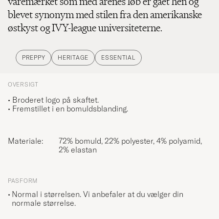
varemærket som med årenes løb er gået hen og
blevet synonym med stilen fra den amerikanske
østkyst og IVY-league universiteterne.
PREPPY
HERITAGE
ESSENTIAL
OVERSIGT
• Broderet logo på skaftet.
• Fremstillet i en bomuldsblanding.
Materiale:
72% bomuld, 22% polyester, 4% polyamid,
2% elastan
PASFORM
Normal i størrelsen. Vi anbefaler at du vælger din
normale størrelse.