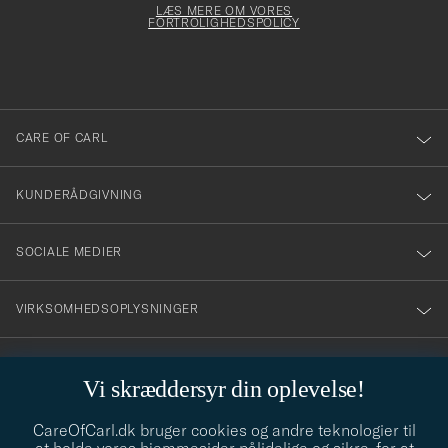
dfyldes
Form
LÆS MERE OM VORES
att
FORTROLIGHEDSPOLICY
du
anmälde
dig
till
CARE OF CARL
vårt
nyhetsbrev!
KUNDERÅDGIVNING
SOCIALE MEDIER
VIRKSOMHEDSOPLYSNINGER
Vi skræddersyr din oplevelse!
STILRÅD
CareOfCarl.dk bruger cookies og andre teknologier til
Behøver du hjælp til at finde din stil? Lad os hjælpe dig, vi hjælper