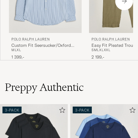
POLO RALPH LAUREN
POLO RALPH LAUREN
Custom Fit Seersucker/Oxford
Easy Fit Pleated Trouse
M
L
XL
S
M
L
XL
XXL
Stripe Shirt Blue
Green
1 399,-
2 199,-
Preppy Authentic
3-PACK
3-PACK