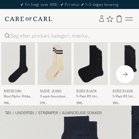
✔
Fri fragt over 499;-
✔
Fri retur
✔
1–3 dages levering
Søg
BRESCIANI
NUDIE JEANS
BOSS BLACK
BOSS BLACK
Wool/Nylon Ribbed
3-pack Amundsson
5-Pack RS Uni
5-Pack RS Uni
Short Socks Navy
Tennis Socks Off
Socks Black
Socks Dark Blue
199,-
279,-
299,-
299,-
White/Navy
TØJ
/
UNDERTØJ
/
STRØMPER
/
ALMINDELIGE SOKKER