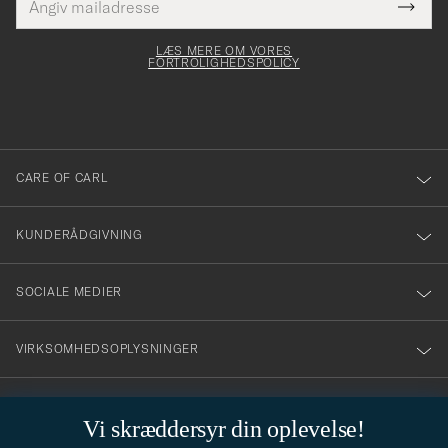
Tack
Dette
mailadresse
Submi
elt skal
för
Newsl
dfyldes
Form
LÆS MERE OM VORES
att
FORTROLIGHEDSPOLICY
du
anmälde
dig
till
CARE OF CARL
vårt
nyhetsbrev!
KUNDERÅDGIVNING
SOCIALE MEDIER
VIRKSOMHEDSOPLYSNINGER
Vi skræddersyr din oplevelse!
STILRÅD