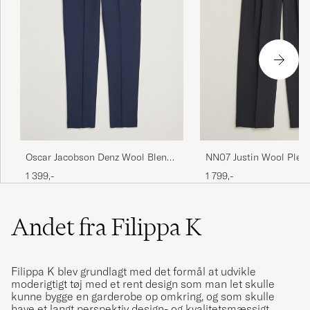
Oscar Jacobson Denz Wool Blend
NN07 Justin Wool Pleat
Trousers Navy
Trousers Deep Navy
1 399,-
1 799,-
Andet fra Filippa K
Filippa K blev grundlagt med det formål at udvikle
moderigtigt tøj med et rent design som man let skulle
kunne bygge en garderobe op omkring, og som skulle
have et langt perspektiv design- og kvalitetsmæssigt.