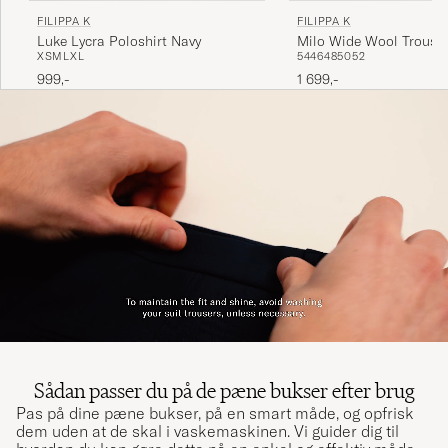
FILIPPA K
FILIPPA K
Luke Lycra Poloshirt Navy
Milo Wide Wool Trouser
XS
M
L
XL
54
46
48
50
52
999,-
1 699,-
Sådan passer du på de pæne bukser efter brug
Pas på dine pæne bukser, på en smart måde, og opfrisk
dem uden at de skal i vaskemaskinen. Vi guider dig til