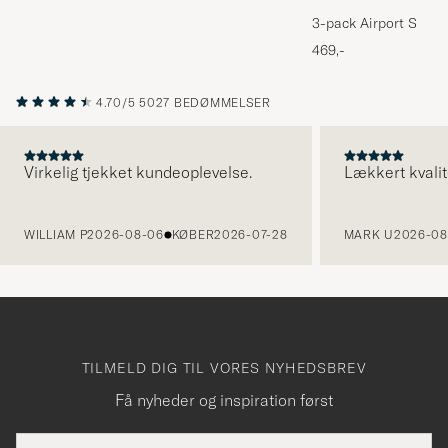
3-pack Airport Socks
Melange
469,-
4.70/5
5027 BEDØMMELSER
Virkelig tjekket kundeoplevelse.
Lækkert kvalit
FORRIGE
WILLIAM P
2026-08-06
KØBER
2026-07-28
MARK U
2026-08
TILMELD DIG TIL VORES NYHEDSBREV
Få nyheder og inspiration først
E-