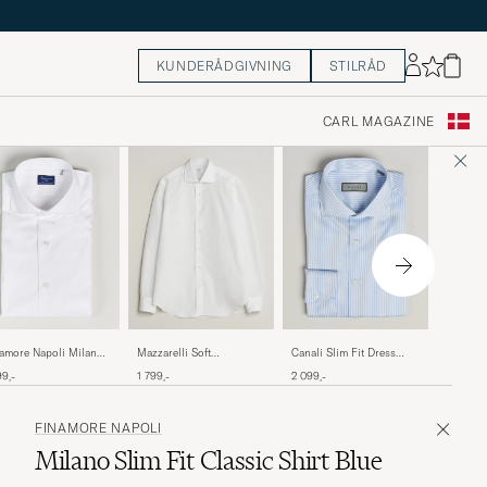
KUNDERÅDGIVNING
STILRÅD
CARL MAGAZINE
Brioni 
amore Napoli Milano
Mazzarelli Soft
Canali Slim Fit Dress
Dress Sh
m Fit Stretch Shirt
Cotton/Linen Shirt White
Shirt Blue Stripe
3 799,-
99,-
1 799,-
2 099,-
Stripe
te
FINAMORE NAPOLI
Milano Slim Fit Classic Shirt Blue