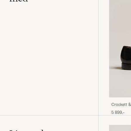
Crockett &
Calf
5 899,-