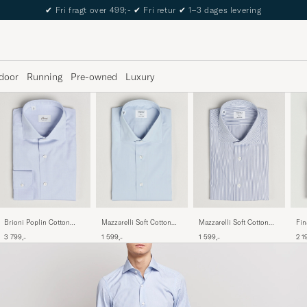
The Care of Carl Passport
door
Running
Pre-owned
Luxury
Fin
Brioni Poplin Cotton
Mazzarelli Soft Cotton
Mazzarelli Soft Cotton
Sli
Dress Shirt Light Blue
Popeline Shirt Light Blue
Popeline Shirt Blue
2 1
3 799,-
1 599,-
1 599,-
Whi
Stripe