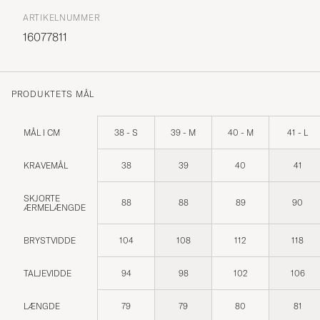
ARTIKELNUMMER
16077811
PRODUKTETS MÅL
MÅL I CM
38 - S
39 - M
40 - M
41 - L
KRAVEMÅL
38
39
40
41
SKJORTE
88
88
89
90
ÆRMELÆNGDE
BRYSTVIDDE
104
108
112
118
TALJEVIDDE
94
98
102
106
LÆNGDE
79
79
80
81