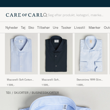
Søg
Nyheder
Tøj
Sko
Tilbehør
Ure
Tasker
Livsstil
Mærker
Out
Stenströms 1899 Slim
Mazzarelli Soft Cotton
Mazzarelli Soft
Cotton Twill Shirt Light
Popeline Shirt Light Blue
Cotton/Stretch Cut Away
1 699,-
1 599,-
1 599,-
Blue
Stripe
Shirt Navy
TØJ
/
SKJORTER
/
BUSINESSKJORTER