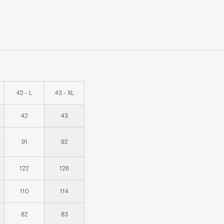
42 - L
43 - XL
42
43
91
92
122
126
110
114
82
83