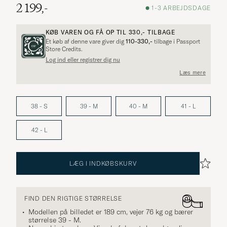
2 199,-
1-3 ARBEJDSDAGE
KØB VAREN OG FÅ OP TIL
330,-
TILBAGE
Et køb af denne vare giver dig
110-330,-
tilbage i Passport
Store Credits.
Log ind eller registrer dig nu
Læs mere
38 - S
39 - M
40 - M
41 - L
42 - L
LÆG I INDKØBSKURV
FIND DEN RIGTIGE STØRRELSE
Modellen på billedet er 189 cm, vejer 76 kg og bærer
størrelse
39 - M
.