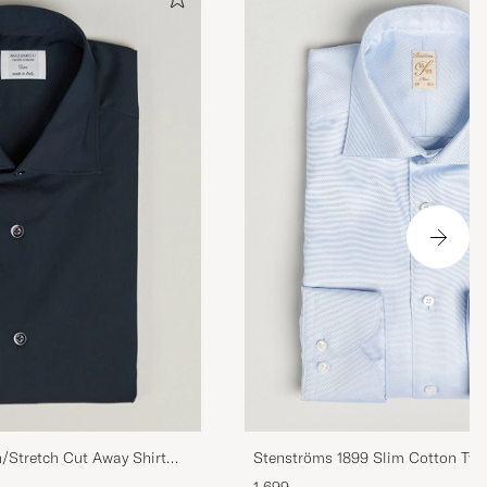
Stenströms 1899 Slim Cotton Twill
n/Stretch Cut Away Shirt
Blue
1 699,-