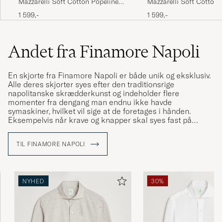
Mazzarelli Soft Cotton Popeline
Mazzarelli Soft Cotton/
Shirt Light Blue Stripe
Cut Away Shirt Navy
1 599,-
1 599,-
Andet fra Finamore Napoli
En skjorte fra Finamore Napoli er både unik og eksklusiv.
Alle deres skjorter syes efter den traditionsrige
napolitanske skrædderkunst og indeholder flere
momenter fra dengang man endnu ikke havde
symaskiner, hvilket vil sige at de foretages i hånden.
Eksempelvis når krave og knapper skal syes fast på
skjorterne.
Finamore Napoli blev grundlagt i 1925 og har altså snart
TIL FINAMORE NAPOLI
100 års erfaring inden for fremstilling af skjorter.
NYHED
30%