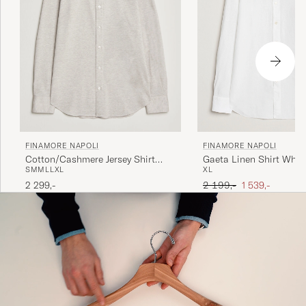
FINAMORE NAPOLI
FINAMORE NAPOLI
Gaeta Linen Shirt Whit
Cotton/Cashmere Jersey Shirt
XL
S
M
M
L
L
XL
Beige
Ordinary pris
Nedsat pris
2 199,-
1 539,-
2 299,-