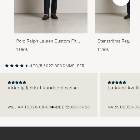
Polo Ralph Lauren Custom Fit
Stenströms Regular F
Oxford Dress Shirt White
Cut Away Shirt Blue/
1 099,-
1 299,-
4.70/5
5027 BEDØMMELSER
Virkelig tjekket kundeoplevelse.
Lækkert kvalit
FORRIGE
WILLIAM P
2026-08-06
KØBER
2026-07-28
MARK U
2026-08