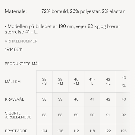
Materiale:
72% bomuld, 26% polyester, 2% elastan
• Modellen på billedet er 190 cm, vejer 82 kg og bærer
størrelse
41 - L
.
ARTIKELNUMMER
19146611
PRODUKTETS MÅL
43
38
39
40
41 -
42
MÅL I CM
-
- S
- M
- M
L
- L
XL
KRAVEMÅL
38
39
40
41
42
43
SKJORTE
88
88
89
90
91
92
ÆRMELÆNGDE
BRYSTVIDDE
104
108
112
118
122
126