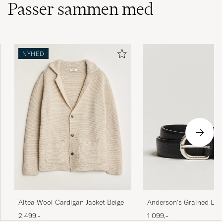
Passer sammen med
ANDREAS M
KØBTE PÅ CAREOFCARL.DE
NYHED
Anderson's Grained Lea
Altea Wool Cardigan Jacket Beige
2,5 cm Black
1 099,-
2 499,-