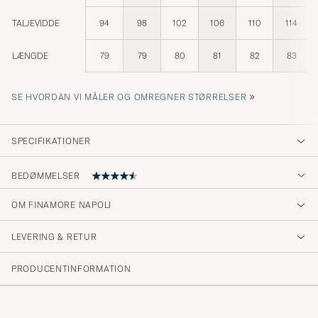
TALJEVIDDE
94
98
102
106
110
114
LÆNGDE
79
79
80
81
82
83
»
SE HVORDAN VI MÅLER OG OMREGNER STØRRELSER
SPECIFIKATIONER
BEDØMMELSER
OM FINAMORE NAPOLI
Excellent quality!
LEVERING & RETUR
MARTIN H
KØBTE PÅ CAREOFCARL.SE
PRODUCENTINFORMATION
Super Ware, Super Versand, bis nächtes Mal.