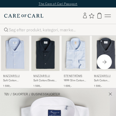
The Care of Carl Passport
Søg
STENSTRÖMS
MAZZARELLI
MAZZARELLI
MAZZARELLI
1899 Slim Cotton
Soft Cotton
Soft Cotton/Stretch
Soft Cotton
Twill Shirt Light
Popeline Shirt Light
Cut Away Shirt Navy
Popeline Shirt Gre
1 699,-
1 599,-
1 599,-
1 599,-
Blue
Blue Stripe
TØJ
/
SKJORTER
/
BUSINESSKJORTER