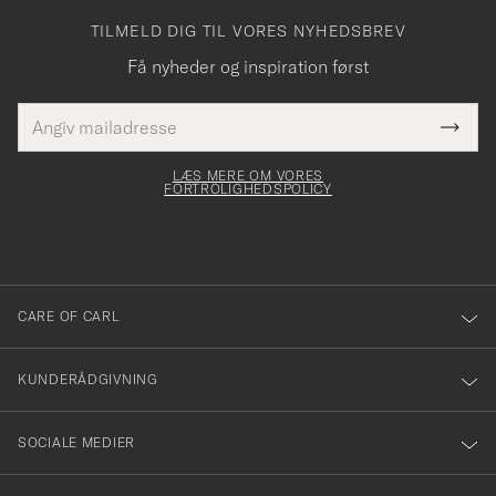
TILMELD DIG TIL VORES NYHEDSBREV
Få nyheder og inspiration først
E-
Tack
Dette
mailadresse
Submi
elt skal
för
Newsl
dfyldes
Form
LÆS MERE OM VORES
att
FORTROLIGHEDSPOLICY
du
anmälde
dig
till
CARE OF CARL
vårt
nyhetsbrev!
KUNDERÅDGIVNING
SOCIALE MEDIER