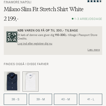
FINAMORE NAPOLI
Milano Slim Fit Stretch Shirt White
2 199,-
1-3 ARBEJDSDAGE
KØB VAREN OG FÅ OP TIL
330,-
TILBAGE
Et køb af denne vare giver dig
110-330,-
tilbage i Passport Store
Credits.
Log ind eller registrer dig nu
Læs mere
FINDES OGSÅ I DISSE FARVER
38 - S
39 - M
40 - M
41 - L