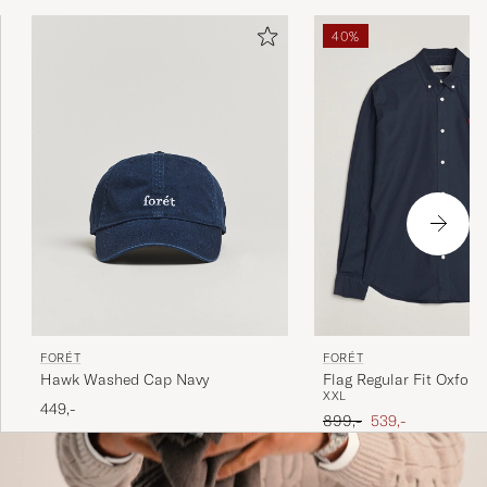
40%
FORÉT
FORÉT
Hawk Washed Cap Navy
Flag Regular Fit Oxford
XXL
449,-
Ordinary pris
Nedsat pris
899,-
539,-