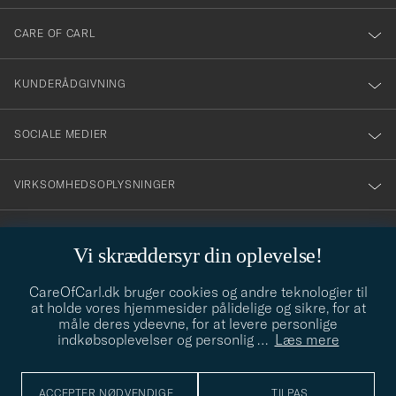
dig
till
CARE OF CARL
vårt
nyhetsbrev!
KUNDERÅDGIVNING
SOCIALE MEDIER
VIRKSOMHEDSOPLYSNINGER
Vi skræddersyr din oplevelse!
STILRÅD
CareOfCarl.dk bruger cookies og andre teknologier til
Behøver du hjælp til at finde din stil? Lad os hjælpe dig, vi hjælper
at holde vores hjemmesider pålidelige og sikre, for at
gerne til!
info@careofcarl.dk
måle deres ydeevne, for at levere personlige
indkøbsoplevelser og personlig
…
Læs mere
STILRÅD
ACCEPTER NØDVENDIGE
TILPAS