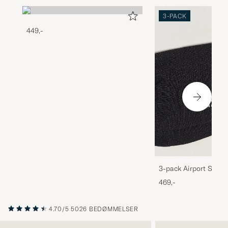
3-PACK
449,-
3-pack Airport Socks
Melange
469,-
4.70/5
5026 BEDØMMELSER