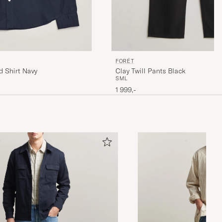
FORÉT
Clay Twill Pants Black
d Shirt Navy
S
M
L
1 999,-