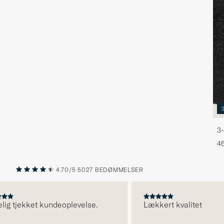
3-
46
4.70/5
5027 BEDØMMELSER
FORRIGE
NÆSTE
 tjekket kundeoplevelse.
Lækkert kvalitet