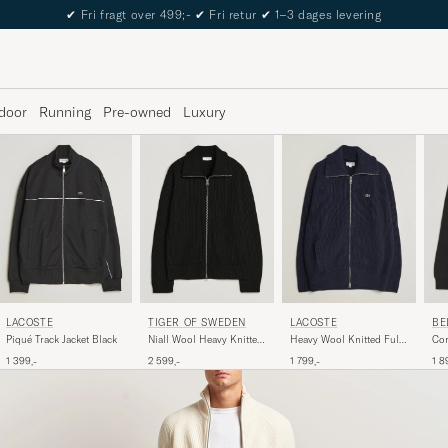
The Care of Carl Passport
door
Running
Pre-owned
Luxury
LACOSTE
TIGER OF SWEDEN
LACOSTE
BE
Piqué Track Jacket Black
Niall Wool Heavy Knitted
Heavy Wool Knitted Full
Com
Full Zip Black
Zip Navy Blue
Zip
1 399,-
2 599,-
1 799,-
1 8