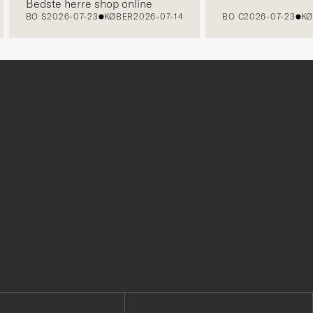
Bedste herre shop online
BO S
2026-07-23
KØBER
2026-07-14
BO C
2026-07-23
KØBE
r