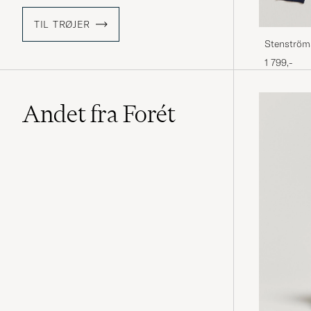
TIL TRØJER
Stenströms
1 799,-
Andet fra Forét