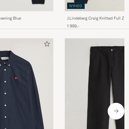
NYHED
Evening Blue
J.Lindeberg Craig Knitted Full Zip
1 999,-