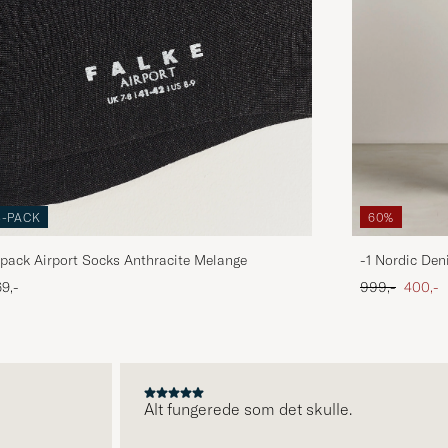
3-PACK
60%
pack Airport Socks Anthracite Melange
-1 Nordic Den
Ordinary pris
Nedsat
9,-
999,-
400,-
Alt fungerede som det skulle.