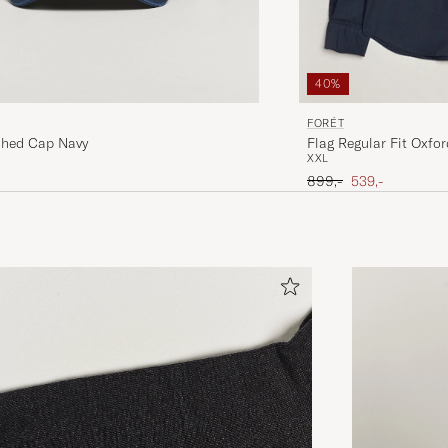
40%
FORÉT
hed Cap Navy
Flag Regular Fit Oxfor
XXL
Ordinary pris
Nedsat pris
899,-
539,-