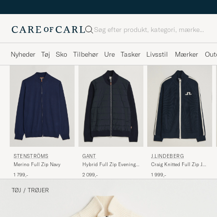
Søg
Nyheder
Tøj
Sko
Tilbehør
Ure
Tasker
Livsstil
Mærker
Out
STENSTRÖMS
GANT
J.LINDEBERG
Merino Full Zip Navy
Hybrid Full Zip Evening
Craig Knitted Full Zip JL
Blue
Navy
1 799,-
2 099,-
1 999,-
TØJ
/
TRØJER