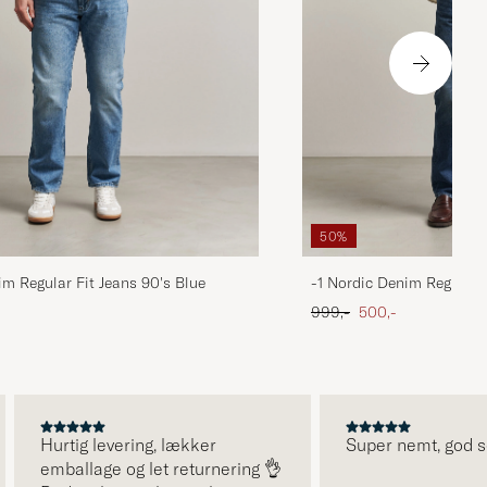
50%
im Regular Fit Jeans 90's Blue
-1 Nordic Denim Regular 
 pris
Ordinary pris
Nedsat pris
999,-
500,-
Hurtig levering, lækker
Super nemt, god servi
emballage og let returnering 👌