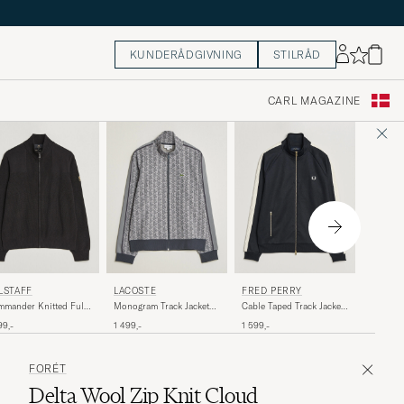
KUNDERÅDGIVNING
STILRÅD
CARL MAGAZINE
J.LIND
LSTAFF
LACOSTE
FRED PERRY
Kaleb M
mander Knitted Full
Monogram Track Jacket
Cable Taped Track Jacket
Light G
 Black
Calluna/Graphite
Navy
1 299,-
99,-
1 499,-
1 599,-
FORÉT
Delta Wool Zip Knit Cloud