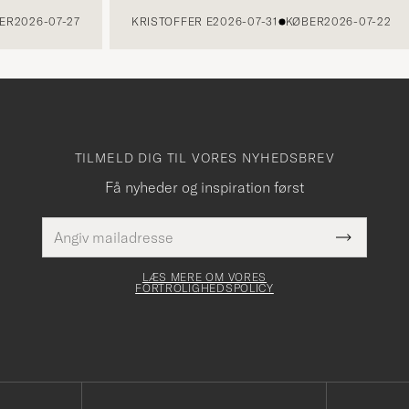
026-07-27
KRISTOFFER E
2026-07-31
KØBER
2026-07-22
TILMELD DIG TIL VORES NYHEDSBREV
Få nyheder og inspiration først
E-
Dette
mailadresse
Submit
felt skal
Newslette
udfyldes
Form
LÆS MERE OM VORES
FORTROLIGHEDSPOLICY