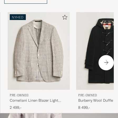
NYHED
PRE-OWNED
PRE-OWNED
Corneliani Linen Blazer Light
Burberry Wool Duffle C
Beige Check 48
50
2 499,-
8 499,-