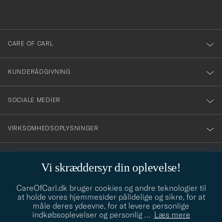
du
anmälde
dig
till
CARE OF CARL
vårt
nyhetsbrev!
KUNDERÅDGIVNING
SOCIALE MEDIER
VIRKSOMHEDSOPLYSNINGER
Vi skræddersyr din oplevelse!
STILRÅD
CareOfCarl.dk bruger cookies og andre teknologier til
Behøver du hjælp til at finde din stil? Lad os hjælpe dig, vi hjælper
at holde vores hjemmesider pålidelige og sikre, for at
gerne til!
info@careofcarl.dk
måle deres ydeevne, for at levere personlige
indkøbsoplevelser og personlig
…
Læs mere
STILRÅD