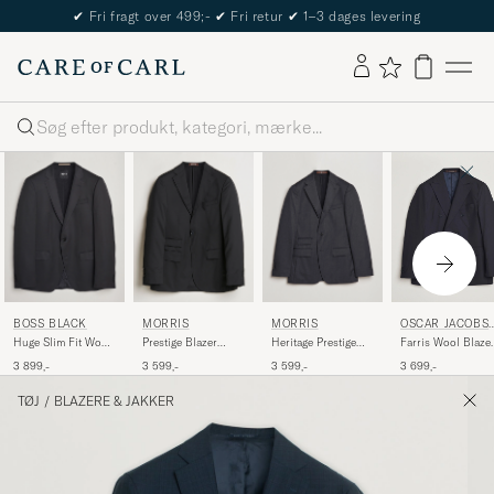
✔
Fri fragt over 499;-
✔
Fri retur
✔
1–3 dages levering
Søg
BOSS BLACK
MORRIS
MORRIS
OSCAR JACOBS
N
Huge Slim Fit Wool
Prestige Blazer
Heritage Prestige
Farris Wool Blaze
Blazer Black
Black
Suit Jacket Grey
Navy
3 899,-
3 599,-
3 599,-
3 699,-
TØJ
/
BLAZERE & JAKKER