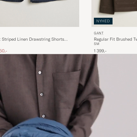
NYHED
GANT
t Striped Linen Drawstring Shorts
Regular Fit Brushed T
S
M
lue
ris
edsat pris
50,-
1 399,-