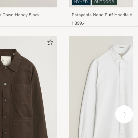
NYHED
OUTDOOR
s Down Hoody Black
Patagonia Nano Puff Hoodie Au
1 899,-