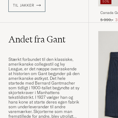
50%
TIL JAKKER
Canada Go
Ordinary p
N
5 999,-
3
Andet fra Gant
Stærkt forbundet til den klassiske,
amerikanske collegestil og Ivy
League, er det næppe overraskende
at historien om Gant begynder på den
amerikanske østkyst. Det hele
startede med Bernard Gantmacher
som tidligt i 1900-tallet begyndte at sy
skjortekraver i Manhattens
tekstildistrikt. I 1927 vælger han og
hans kone at starte deres egen fabrik
som underleverandør til andre
varemærker. Skjorterne som man
fremstillede for andre, blev utroligt