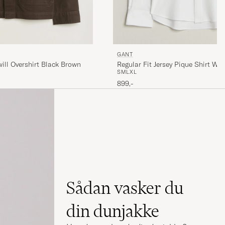
GANT
will Overshirt Black Brown
Regular Fit Jersey Pique Shirt Whi
S
M
L
XL
899,-
Sådan vasker du
din dunjakke