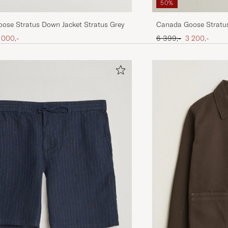
50%
ose Stratus Down Jacket Stratus Grey
Canada Goose Stratu
ris
edsat pris
Ordinary pris
Nedsat pris
 000,-
6 399,-
3 200,-