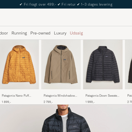
The Care of Carl Passport
door
Running
Pre-owned
Luxury
Udsalg
Patagonia Nano Puff
Patagonia Windshadow
Patagonia Down Sweater
Pat
Hoodie Autumn Orange
Jacket Wing Grey
Jacket Black
Jac
1 899,-
2 799,-
1 999,-
2 7