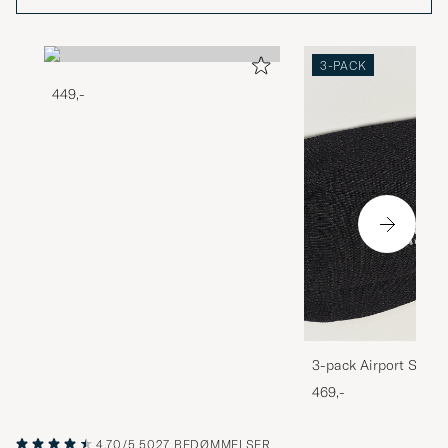
3-PACK
449,-
3-pack Airport Socks
Melange
469,-
4.70/5
5027 BEDØMMELSER