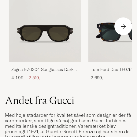
Tom Ford Dax TF0751 S
Zegna EZ0304 Sunglasses Dark
Havanna
Brown
Ordinary pris
Nedsat pris
2 699,-
4 199,-
2 519,-
Andet fra Gucci
Med høje stadarder for kvalitet såvel som design er der få
varemærker, som i lige så høj grad som Gucci forbindes
med italienske designtraditioner. Varemærket blev
grundlagt i 1921, af Guccio Gucci i Firenze og har siden da