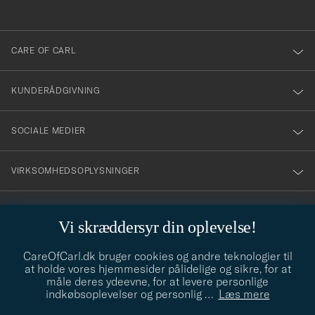
anmälde
dig
till
CARE OF CARL
vårt
nyhetsbrev!
KUNDERÅDGIVNING
SOCIALE MEDIER
VIRKSOMHEDSOPLYSNINGER
Vi skræddersyr din oplevelse!
STILRÅD
CareOfCarl.dk bruger cookies og andre teknologier til
Behøver du hjælp til at finde din stil? Lad os hjælpe dig, vi hjælper
at holde vores hjemmesider pålidelige og sikre, for at
gerne til!
info@careofcarl.dk
måle deres ydeevne, for at levere personlige
indkøbsoplevelser og personlig
…
Læs mere
STILRÅD