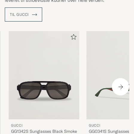
leveret til stilbevidste kudner over hele verden.
TIL GUCCI
GUCCI
GUCCI
GG1342S Sunglasses Black Smoke
GG0341S Sunglasses B