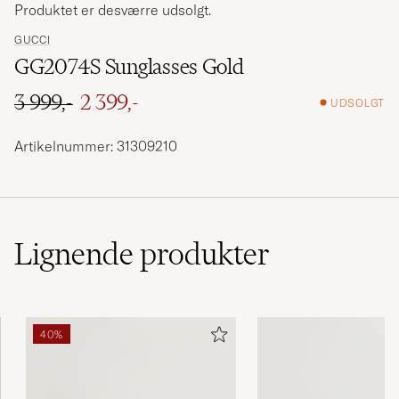
Produktet er desværre udsolgt.
GUCCI
GG2074S Sunglasses Gold
3 999,-
2 399,-
UDSOLGT
Ordinary pris
Nedsat pris
Artikelnummer: 31309210
Lignende
produkter
40%