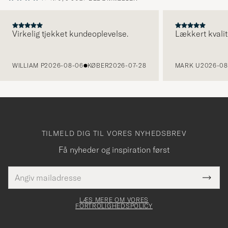
Virkelig tjekket kundeoplevelse.
Lækkert kvalit
FORRIGE
WILLIAM P
2026-08-06
KØBER
2026-07-28
MARK U
2026-08
TILMELD DIG TIL VORES NYHEDSBREV
Få nyheder og inspiration først
E-
Tack
Dette
mailadresse
Submi
elt skal
för
Newsl
dfyldes
Form
LÆS MERE OM VORES
att
FORTROLIGHEDSPOLICY
du