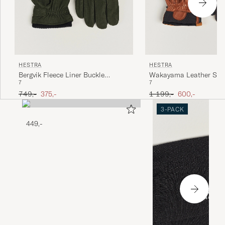
HESTRA
HESTRA
Bergvik Fleece Liner Buckle
Wakayama Leather Ski 
7
7
Nubuck Glove Bottle Green
Navy/Brown
Ordinary pris
Nedsat pris
Ordinary pris
Nedsat pris
749,-
375,-
1 199,-
600,-
3-PACK
449,-