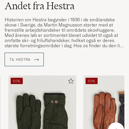
Andet fra Hestra
Historien om Hestra begynder i 1936 i de smålandske
skove i Sverige, da Martin Magnusson starter med at
fremstille arbejdshandsker til områdets skovhuggere.
Med årenes løb er sortimentet blevet udvidet til også at
omfatte ski- og friluftshandsker, hvilket også er deres
største forretningsområder i dag. Hos os finder du den lidt
mindre kollektion af pæne såkaldte
"promenadehandsker", som er fremstillet i eksklusive
TIL HESTRA
læderkvaliteter.
50%
50%