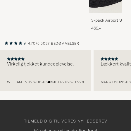
3-pack Airport Socks
Melange
469,-
4.70/5
5027 BEDØMMELSER
Virkelig tjekket kundeoplevelse.
Lækkert kvalit
FORRIGE
WILLIAM P
2026-08-06
KØBER
2026-07-28
MARK U
2026-08
TILMELD DIG TIL VORES NYHEDSBREV
Få nyheder og inspiration først