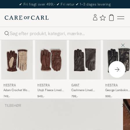
✔
Fri fragt over 499;-
✔
Fri retur
✔
1–3 dages levering
Søg
HESTRA
HESTRA
HESTRA
GANT
Adam Crochet Wool
Utsjö Fleece Lined
George Lambskin
Cashmere Lined
Lined Glove
Buckle Elkskin
Hairsheep Glove
Leather Glove Deep
749,-
949,-
999,-
799,-
Chestnut/Beige
Glove Chestnut
Black
Brown
TILBEHØR