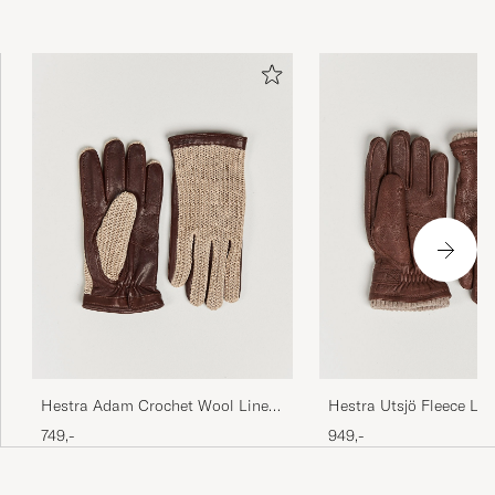
Hestra Adam Crochet Wool Lined
Hestra Utsjö Fleece Lin
Glove Chestnut/Beige
Elkskin Glove Chestnut
749,-
949,-