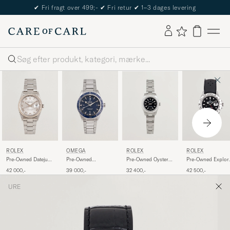
✔
Fri fragt over 499;-
✔
Fri retur
✔
1–3 dages levering
Søg
ROLEX
OMEGA
ROLEX
ROLEX
Pre-Owned Datejust
Pre-Owned
Pre-Owned Oyster
Pre-Owned Explor
36 16234
Seamaster 300
Perpetual
II
42 000,-
39 000,-
32 400,-
42 500,-
URE