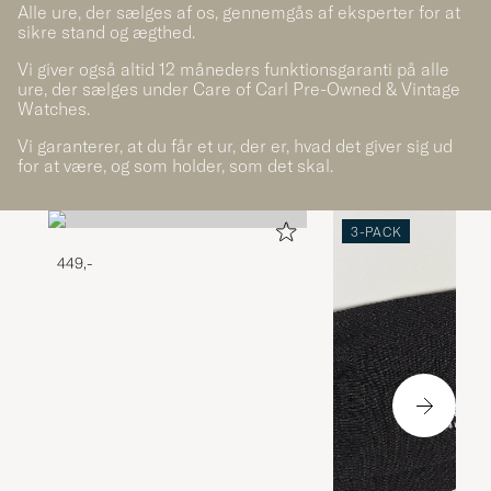
Alle ure, der sælges af os, gennemgås af eksperter for at
sikre stand og ægthed.
Vi giver også altid 12 måneders funktionsgaranti på alle
ure, der sælges under Care of Carl Pre-Owned & Vintage
Watches.
Vi garanterer, at du får et ur, der er, hvad det giver sig ud
for at være, og som holder, som det skal.
3-PACK
449,-