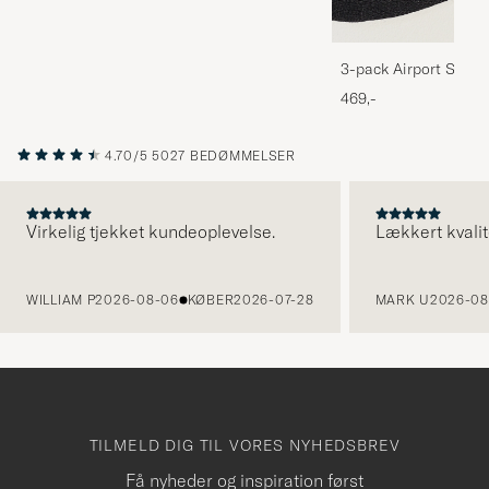
3-pack Airport Socks
Melange
469,-
4.70/5
5027 BEDØMMELSER
Virkelig tjekket kundeoplevelse.
Lækkert kvalit
FORRIGE
WILLIAM P
2026-08-06
KØBER
2026-07-28
MARK U
2026-08
TILMELD DIG TIL VORES NYHEDSBREV
Få nyheder og inspiration først