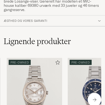
brede Losange-viser. Generelt har modellen et IWC-
house kaliber 69380 urværk med 33 juveler og 46 timers
gangreserve.
ÆGTHED OG VORES GARANTI
Lignende
produkter
PRE-OWNED
PRE-OWNED