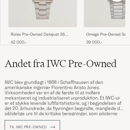
Rolex Pre-Owned Datejust 36
Omega Pre-Owned Sea
16234
42 000,-
39 000,-
Andet fra IWC Pre-Owned
IWC blev grundlagt i 1868 i Schaffhausen af den
amerikanske ingeniør Florentino Aristo Jones.
Virksomheden var en af de første til at indføre
mekaniseret og industrialiseret urproduktion. Et IWC-ur
er et stykke levende luftfartshistorie, og i begyndelsen af
det 20. århundrede, da flyvningen begyndte, manglede der
pålidelige ure til de kritiske beregninger, som piloterne
skulle foretage.
TIL IWC PRE-OWNED
IWC var en meget tidlig pioner inden for armbåndsure, der