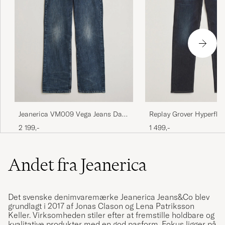
Jeanerica VM009 Vega Jeans Dark
Replay Grover Hyperflex
Blue Righe
Dark Blue
2 199,-
1 499,-
Andet fra Jeanerica
Det svenske denimvaremærke Jeanerica Jeans&Co blev
grundlagt i 2017 af Jonas Clason og Lena Patriksson
Keller. Virksomheden stiler efter at fremstille holdbare og
kvalitative produkter med en god pasform. Fokus ligger på