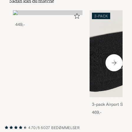
Sådan kan du matche
3-PACK
449,-
3-pack Airport Socks
Melange
469,-
4.70/5
5027 BEDØMMELSER