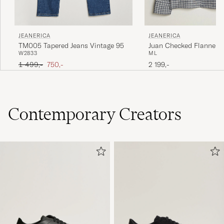
JEANERICA
JEANERICA
TM005 Tapered Jeans Vintage 95
Juan Checked Flannel S
W28
33
M
L
Ordinary pris
Nedsat pris
1 499,-
750,-
2 199,-
Contemporary Creators