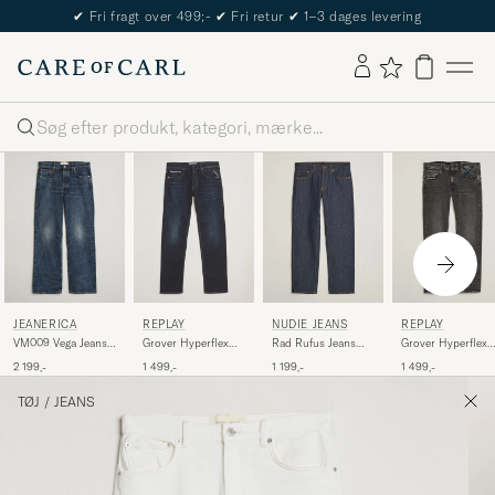
✔
Fri fragt over 499;-
✔
Fri retur
✔
1–3 dages levering
Søg
JEANERICA
REPLAY
NUDIE JEANS
REPLAY
VM009 Vega Jeans
Grover Hyperflex
Rad Rufus Jeans
Grover Hyperflex
Dark Blue Righe
Jeans Dark Blue
Dry One
Jeans Dark Grey
2 199,-
1 499,-
1 199,-
1 499,-
TØJ
/
JEANS