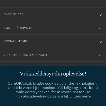
anmälde
dig
till
CARE OF CARL
vårt
nyhetsbrev!
KUNDERÅDGIVNING
SOCIALE MEDIER
VIRKSOMHEDSOPLYSNINGER
Vi skræddersyr din oplevelse!
STILRÅD
CareOfCarl.dk bruger cookies og andre teknologier til
Behøver du hjælp til at finde din stil? Lad os hjælpe dig, vi hjælper
at holde vores hjemmesider pålidelige og sikre, for at
gerne til!
info@careofcarl.dk
måle deres ydeevne, for at levere personlige
indkøbsoplevelser og personlig
…
Læs mere
STILRÅD