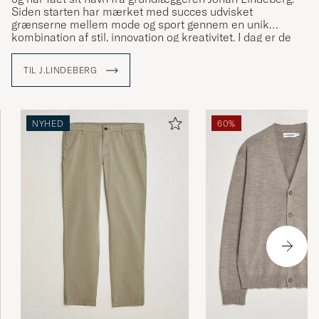
Siden starten har mærket med succes udvisket
grænserne mellem mode og sport gennem en unik
kombination af stil, innovation og kreativitet. I dag er de
etableret i over 35 lande.
TIL J.LINDEBERG
Med The Bridge som symbol bringer J.Lindeberg kulturer
og ideer sammen ved at skabe tøj, der står for kvalitet,
bæredygtighed og stil. Udforsk vores sortiment hos Care
of Carl, hvor tradition møder modernitet.
NYHED
60%