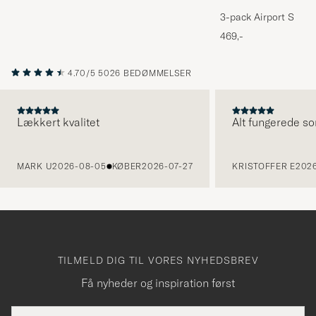
3-pack Airport Socks
Melange
469,-
4.70/5
5026 BEDØMMELSER
Lækkert kvalitet
Alt fungerede so
FORRIGE
MARK U
2026-08-05
KØBER
2026-07-27
KRISTOFFER E
2026
TILMELD DIG TIL VORES NYHEDSBREV
Få nyheder og inspiration først
E-