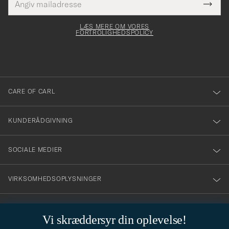
Tack
Dette
mailadresse
Submi
elt skal
för
Newsl
dfyldes
Form
LÆS MERE OM VORES
att
FORTROLIGHEDSPOLICY
du
anmälde
dig
till
CARE OF CARL
vårt
nyhetsbrev!
KUNDERÅDGIVNING
SOCIALE MEDIER
VIRKSOMHEDSOPLYSNINGER
Vi skræddersyr din oplevelse!
STILRÅD