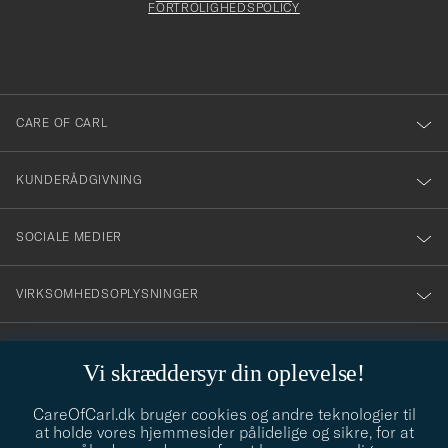
att
FORTROLIGHEDSPOLICY
du
anmälde
dig
till
CARE OF CARL
vårt
nyhetsbrev!
KUNDERÅDGIVNING
SOCIALE MEDIER
VIRKSOMHEDSOPLYSNINGER
Vi skræddersyr din oplevelse!
STILRÅD
CareOfCarl.dk bruger cookies og andre teknologier til
Behøver du hjælp til at finde din stil? Lad os hjælpe dig, vi hjælper
at holde vores hjemmesider pålidelige og sikre, for at
gerne til!
info@careofcarl.dk