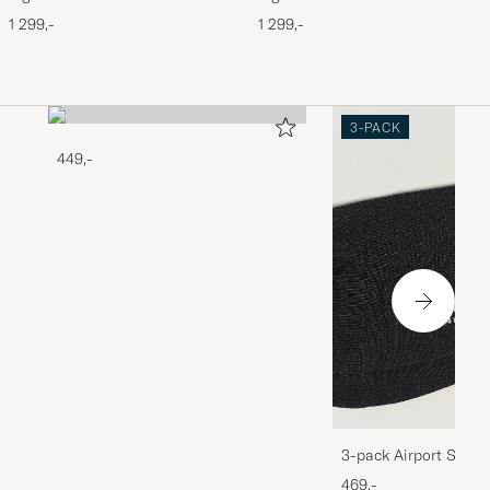
Forever Black
Ripen Blue
1 299,-
1 299,-
3-PACK
449,-
3-pack Airport Socks
Melange
469,-