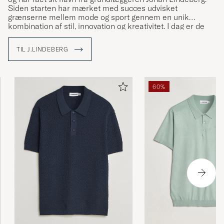
Siden starten har mærket med succes udvisket
grænserne mellem mode og sport gennem en unik
kombination af stil, innovation og kreativitet. I dag er de
etableret i over 35 lande.
TIL J.LINDEBERG
Med The Bridge som symbol bringer J.Lindeberg kulturer
og ideer sammen ved at skabe tøj, der står for kvalitet,
bæredygtighed og stil. Udforsk vores sortiment hos Care
of Carl, hvor tradition møder modernitet.
60%