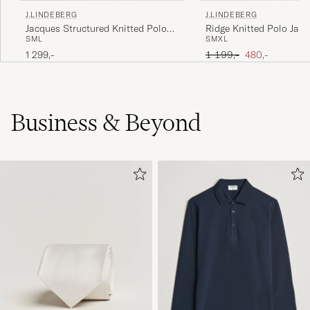
J.LINDEBERG
J.LINDEBERG
Jacques Structured Knitted Polo
Ridge Knitted Polo Jade
S
M
L
S
M
XL
Navy
Ordinary pris
Nedsat pris
1 299,-
1 199,-
480,-
Business & Beyond