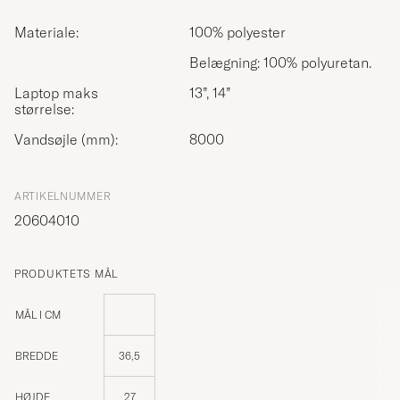
Materiale:
100% polyester
Belægning: 100% polyuretan.
Laptop maks
13”, 14”
størrelse:
Vandsøjle (mm):
8000
ARTIKELNUMMER
20604010
PRODUKTETS MÅL
MÅL I CM
BREDDE
36,5
HØJDE
27