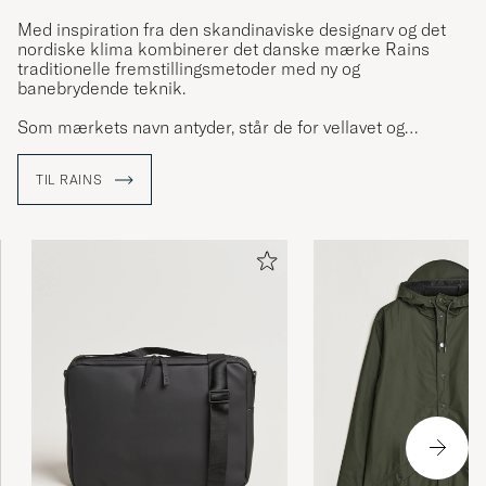
Med inspiration fra den skandinaviske designarv og det
nordiske klima kombinerer det danske mærke Rains
traditionelle fremstillingsmetoder med ny og
banebrydende teknik.
Som mærkets navn antyder, står de for vellavet og
minimalistisk regntøj i en moderne og opdateret
fortolkning. Skabt så du skal kunne trodse vejret og leve
TIL RAINS
livet fuldt ud, selv de regnfulde dage.