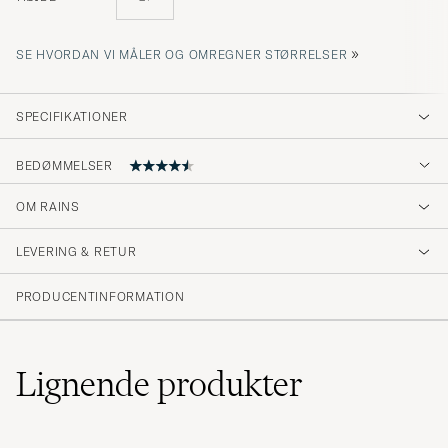
»
SE HVORDAN VI MÅLER OG OMREGNER STØRRELSER
SPECIFIKATIONER
BEDØMMELSER
OM RAINS
Jättenöjd
LEVERING & RETUR
ALEXANDER H
KØBTE PÅ CAREOFCARL.SE
PRODUCENTINFORMATION
Veldig fin og praktisk
Lignende
produkter
MARTIN S
KØBTE PÅ CAREOFCARL.NO