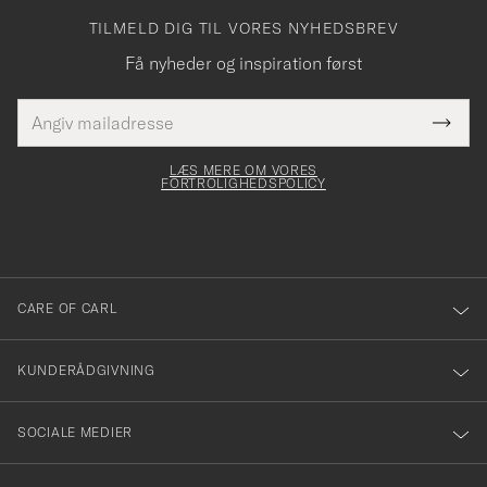
TILMELD DIG TIL VORES NYHEDSBREV
Få nyheder og inspiration først
E-
Tack
Dette
mailadresse
Submi
elt skal
för
Newsl
dfyldes
Form
LÆS MERE OM VORES
att
FORTROLIGHEDSPOLICY
du
anmälde
dig
till
CARE OF CARL
vårt
nyhetsbrev!
KUNDERÅDGIVNING
SOCIALE MEDIER