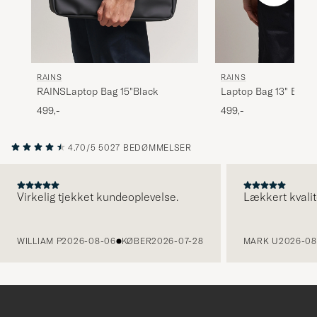
RAINS
RAINS
RAINSLaptop Bag 15"Black
Laptop Bag 13" Black
499,-
499,-
4.70/5
5027 BEDØMMELSER
Virkelig tjekket kundeoplevelse.
Lækkert kvalit
FORRIGE
WILLIAM P
2026-08-06
KØBER
2026-07-28
MARK U
2026-08