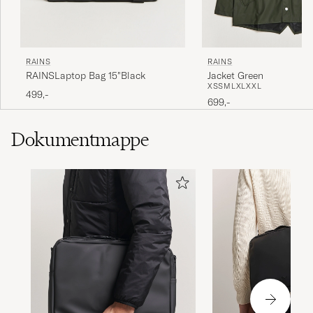
RAINS
RAINS
RAINSLaptop Bag 15"Black
Jacket Green
XS
S
M
L
XL
XXL
499,-
699,-
Dokumentmappe