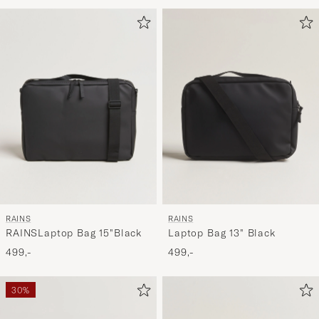
for
at
aktivere
Min
stil,
og
oplev
er
mere
håndpluk
udvalg
til
RAINS
RAINS
dig.
RAINSLaptop Bag 15"Black
Laptop Bag 13" Black
499,-
499,-
30%