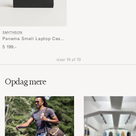
SMYTHSON
Panama Small Laptop Case
Black
5 199,-
viser
19
af
19
Opdag mere