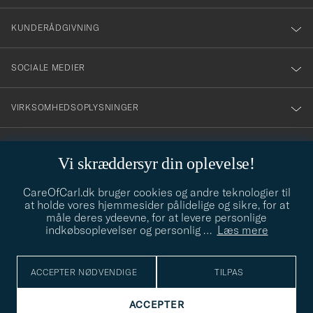
vårt
nyhetsbrev!
KUNDERÅDGIVNING
SOCIALE MEDIER
VIRKSOMHEDSOPLYSNINGER
Vi skræddersyr din oplevelse!
STILRÅD
CareOfCarl.dk bruger cookies og andre teknologier til
Behøver du hjælp til at finde din stil? Lad os hjælpe dig, vi hjælper
at holde vores hjemmesider pålidelige og sikre, for at
gerne til!
info@careofcarl.dk
måle deres ydeevne, for at levere personlige
indkøbsoplevelser og personlig
…
Læs mere
STILRÅD
ACCEPTER NØDVENDIGE
TILPAS
© Care of Carl 2026
ACCEPTER