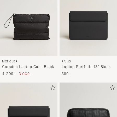
RAINS
MONCLER
Laptop Portfolio 13" Black
Caradoc Laptop Case Black
Ordinary pris
Nedsat pris
399,-
4 299,-
3 009,-