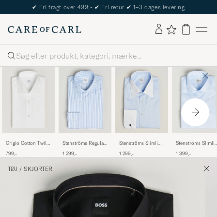
✔
Fri fragt over 499;-
✔
Fri retur
✔
1–3 dages levering
Søg
Grigio Cotton Twill
Stenströms Slimli
Stenströms Regular
Stenströms Slimline
Dress Shirt White
Thin Stripe Shirt
Fit Striped Cut Away
White Collar
799,-
1 399,-
1 299,-
1 299,-
White/Blue
Shirt Blue/White
Whinchester Shirt
Blue
TØJ
/
SKJORTER