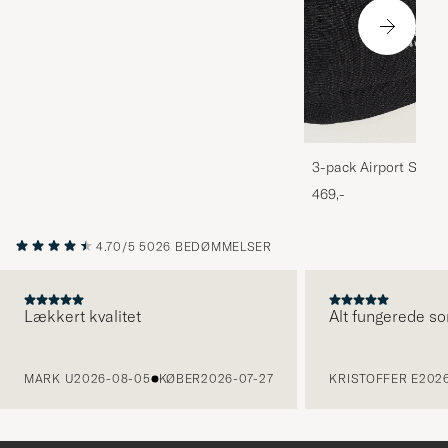
3-pack Airport Socks
Melange
469,-
4.70/5
5026 BEDØMMELSER
Lækkert kvalitet
Alt fungerede so
FORRIGE
MARK U
2026-08-05
KØBER
2026-07-27
KRISTOFFER E
2026