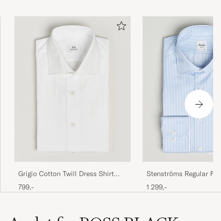
Grigio Cotton Twill Dress Shirt
Stenströms Regular Fit 
White
Cut Away Shirt Blue/Wh
799,-
1 299,-