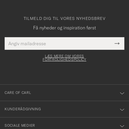
TILMELD DIG TIL VORES NYHEDSBREV
Få nyheder og inspiration først
E-
Tack
Dette
mailadresse
Submi
elt skal
för
Newsl
dfyldes
Form
LÆS MERE OM VORES
att
FORTROLIGHEDSPOLICY
du
anmälde
dig
till
CARE OF CARL
vårt
nyhetsbrev!
KUNDERÅDGIVNING
SOCIALE MEDIER