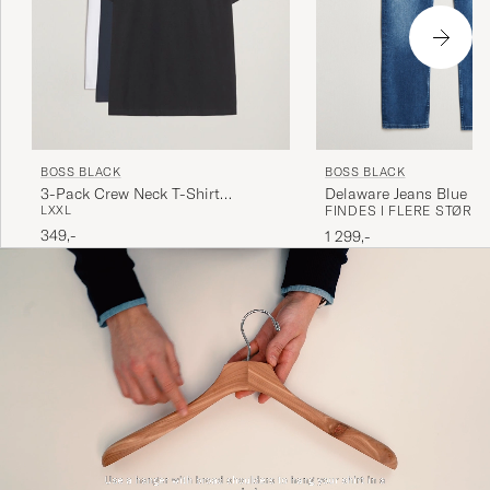
BOSS BLACK
BOSS BLACK
Delaware Jeans Blue
3-Pack Crew Neck T-Shirt
FINDES I FLERE STØRR
L
XXL
White/Navy/Black
349,-
1 299,-