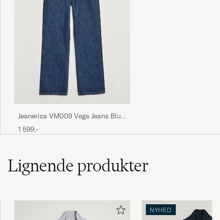
Jeanerica VM009 Vega Jeans Blue
2 Weeks
1 599,-
Lignende
produkter
NYHED