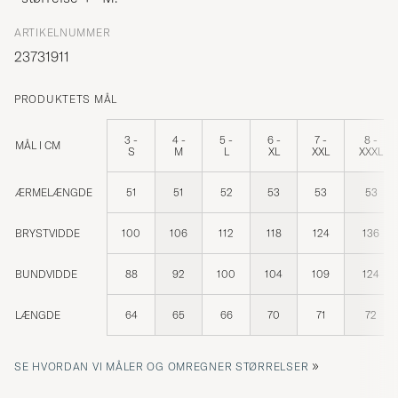
ARTIKELNUMMER
23731911
PRODUKTETS MÅL
3 -
4 -
5 -
6 -
7 -
8 -
MÅL I CM
S
M
L
XL
XXL
XXXL
ÆRMELÆNGDE
51
51
52
53
53
53
BRYSTVIDDE
100
106
112
118
124
136
BUNDVIDDE
88
92
100
104
109
124
LÆNGDE
64
65
66
70
71
72
»
SE HVORDAN VI MÅLER OG OMREGNER STØRRELSER