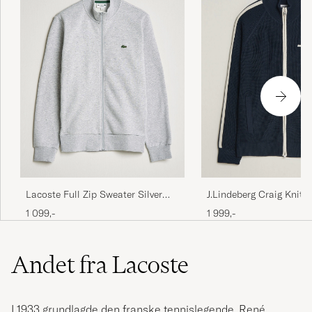
Lacoste Full Zip Sweater Silver
J.Lindeberg Craig Knitte
Chine
JL Navy
1 099,-
1 999,-
Andet fra Lacoste
I 1933 grundlagde den franske tennislegende, René