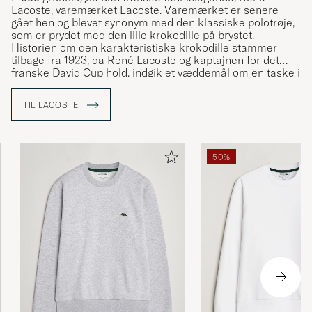
Lacoste, varemærket Lacoste. Varemærket er senere
gået hen og blevet synonym med den klassiske polotrøje,
som er prydet med den lille krokodille på brystet.
Historien om den karakteristiske krokodille stammer
tilbage fra 1923, da René Lacoste og kaptajnen for det
franske David Cup hold, indgik et væddemål om en taske i
alligatorskind. Væddemålet fik så meget medieomtale, at
René begyndte at blive kaldt "Le Crocodile", hvilket han var
TIL LACOSTE
hurtig til at udnytte. K
rokodille-logoet blev i første omgang
broderet på René Lacostes blazer, som han havde på når
han gik på banen, men det er via de karakteristiske
polotrøjer, at logoet for alvor er blevet kendt.
50%