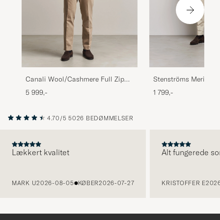
Stenströms Merino Fu
Canali Wool/Cashmere Full Zip
Cardigan Navy
1 799,-
5 999,-
4.70/5
5026 BEDØMMELSER
Lækkert kvalitet
Alt fungerede so
FORRIGE
MARK U
2026-08-05
KØBER
2026-07-27
KRISTOFFER E
2026