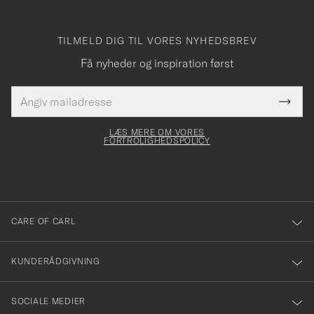
TILMELD DIG TIL VORES NYHEDSBREV
Få nyheder og inspiration først
E-
Tack
Dette
mailadresse
Submi
elt skal
för
Newsl
dfyldes
Form
LÆS MERE OM VORES
att
FORTROLIGHEDSPOLICY
du
anmälde
dig
till
CARE OF CARL
vårt
nyhetsbrev!
KUNDERÅDGIVNING
SOCIALE MEDIER