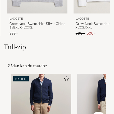
LACOSTE
LACOSTE
Crew Neck Sweatshirt Silver Chine
Crew Neck Sweatshirt 
S
M
L
XL
XXL
XXXL
XL
XXL
XXXL
Ordinary pris
Nedsat pris
999,-
999,-
500,-
Full-zip
Sådan kan du matche
NYHED