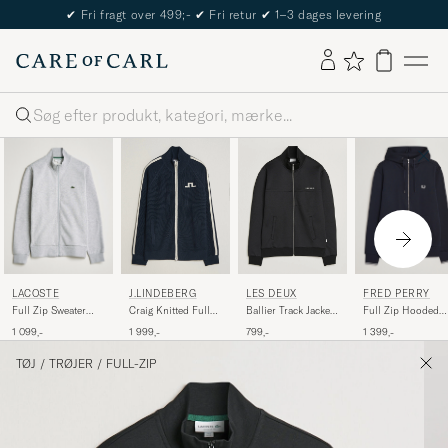
The Care of Carl Passport
Søg
LACOSTE
FRED PERRY
J.LINDEBERG
LES DEUX
Full Zip Sweater
Full Zip Hooded
Craig Knitted Full
Ballier Track Jacket
Silver Chine
Sweatshirt Navy
Zip JL Navy
Black
1 099,-
1 399,-
1 999,-
799,-
TØJ
/
TRØJER
/
FULL-ZIP