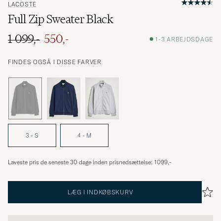
LACOSTE
Full Zip Sweater Black
1 099,-
550,-
1-3 ARBEJDSDAGE
Ordinary pris
Nedsat pris
FINDES OGSÅ I DISSE FARVER
3 - S
4 - M
Laveste pris de seneste 30 dage inden prisnedsættelse:
1099,-
LÆG I INDKØBSKURV