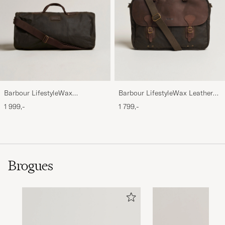
Barbour LifestyleWax
Barbour LifestyleWax Leather
HoldallOlive
Briefcase Olive
1 999,-
1 799,-
Brogues