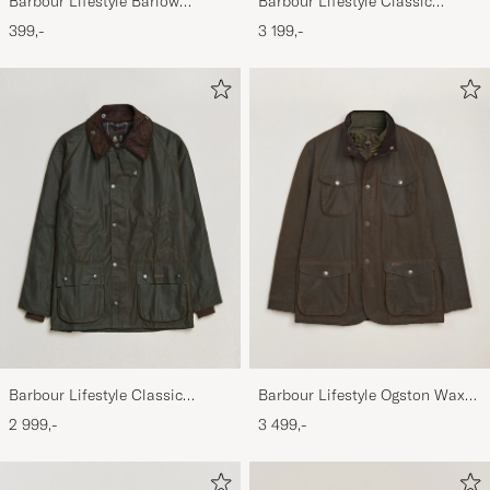
Barbour Lifestyle Barlow
Barbour Lifestyle Classic
Herringbone Cap Olive
Beaufort Jacket Olive
399,-
3 199,-
Barbour Lifestyle Classic
Barbour Lifestyle Ogston Waxed
Bedale Jacket Olive
Jacket Olive
2 999,-
3 499,-