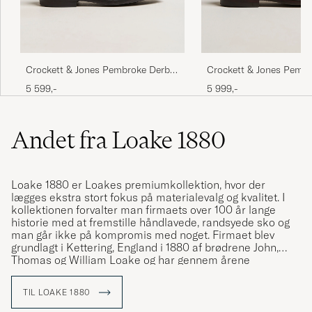
Crockett & Jones Pembroke Derbys
Crockett & Jones Pemb
Black Calf
Dark Brown Grained Ca
5 599,-
5 999,-
Andet fra Loake 1880
Loake 1880 er Loakes premiumkollektion, hvor der
lægges ekstra stort fokus på materialevalg og kvalitet. I
kollektionen forvalter man firmaets over 100 år lange
historie med at fremstille håndlavede, randsyede sko og
man går ikke på kompromis med noget. Firmaet blev
grundlagt i Kettering, England i 1880 af brødrene John,
Thomas og William Loake og har gennem årene
fremstillet mere end 50 millioner par randsyede sko.
TIL LOAKE 1880
Den samlede produktionstid på et par sko fra Loake 1880
er hele 8 uger, hvor hver sko laves med en goodyear