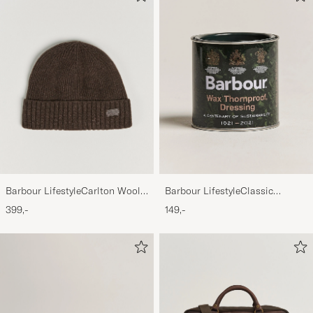
Barbour LifestyleCarlton Wool
Barbour LifestyleClassic
BeanieMid Brown
Thornproof Dressing
399,-
149,-