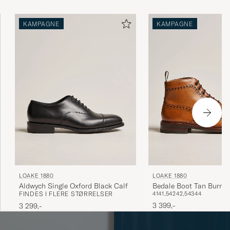
welted-kontruktion, hvilket betyder at skoene er syede
med en randsøm og fremstilles af de bedste materialer og
KAMPAGNE
KAMPAGNE
metoder tilgængeligt.
LOAKE 1880
LOAKE 1880
Aldwych Single Oxford Black Calf
Bedale Boot Tan Burnis
FINDES I FLERE STØRRELSER
41
41,5
42
42,5
43
44
3 399,-
3 299,-