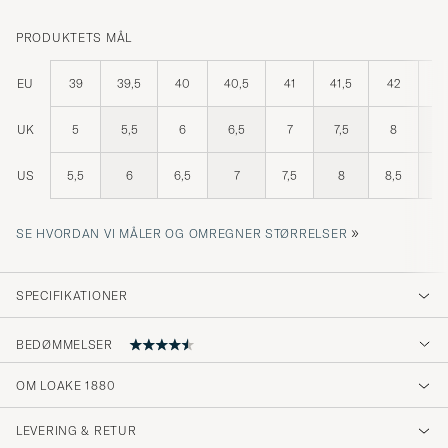
PRODUKTETS MÅL
EU
39
39,5
40
40,5
41
41,5
42
42
UK
5
5,5
6
6,5
7
7,5
8
8
US
5,5
6
6,5
7
7,5
8
8,5
»
SE HVORDAN VI MÅLER OG OMREGNER STØRRELSER
SPECIFIKATIONER
BEDØMMELSER
4.7
OM LOAKE 1880
LEVERING & RETUR
(3 Bedømmelse)