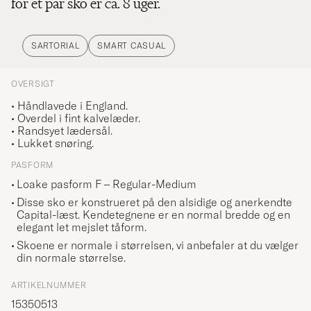
for et par sko er ca. 8 uger.
SARTORIAL
SMART CASUAL
OVERSIGT
• Håndlavede i England.
• Overdel i fint kalvelæder.
• Randsyet lædersål.
• Lukket snøring.
PASFORM
Loake pasform F – Regular-Medium
Disse sko er konstrueret på den alsidige og anerkendte
Capital-læst. Kendetegnene er en normal bredde og en
elegant let mejslet tåform.
Skoene er normale i størrelsen, vi anbefaler at du vælger
din normale størrelse.
ARTIKELNUMMER
15350513