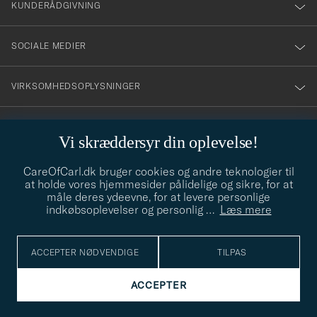
KUNDERÅDGIVNING
SOCIALE MEDIER
VIRKSOMHEDSOPLYSNINGER
Vi skræddersyr din oplevelse!
STILRÅD
CareOfCarl.dk bruger cookies og andre teknologier til
Behøver du hjælp til at finde din stil? Lad os hjælpe dig, vi hjælper
at holde vores hjemmesider pålidelige og sikre, for at
gerne til!
info@careofcarl.dk
måle deres ydeevne, for at levere personlige
indkøbsoplevelser og personlig
…
Læs mere
STILRÅD
ACCEPTER NØDVENDIGE
TILPAS
© Care of Carl 2026
ACCEPTER