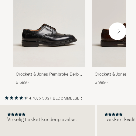
Crockett & Jones Pembroke Derbys
Crockett & Jones Pe
Black Calf
Dark Brown Grained 
5 599,-
5 999,-
4.70/5
5027 BEDØMMELSER
Virkelig tjekket kundeoplevelse.
Lækkert kvalit
FORRIGE