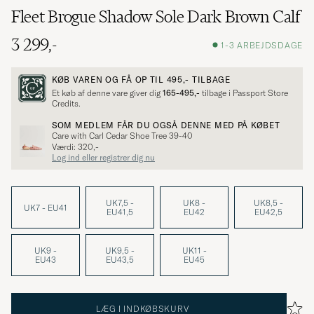
Fleet Brogue Shadow Sole Dark Brown Calf
3 299,-
1-3 ARBEJDSDAGE
KØB VAREN OG FÅ OP TIL
495,-
TILBAGE
Et køb af denne vare giver dig
165-495,-
tilbage i Passport Store
Credits.
SOM MEDLEM FÅR DU OGSÅ DENNE MED PÅ KØBET
Care with Carl Cedar Shoe Tree 39-40
Værdi: 320,-
Log ind eller registrer dig nu
UK7,5 -
UK8 -
UK8,5 -
UK7 - EU41
EU41,5
EU42
EU42,5
UK9 -
UK9,5 -
UK11 -
EU43
EU43,5
EU45
LÆG I INDKØBSKURV