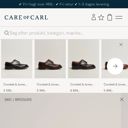
The Care of Carl Passport
Søg
Crockett & Jones
Crockett & Jones
Crockett & Jones
Crockett & Jones
Pembroke Derbys
Pembroke Derbys
Pembroke Derbys
Pembroke Burgundy
5 599,-
5 999,-
5 999,-
8 899,-
Black Calf
Dark Brown Grained
Tan Grained Calf
Shell Cordovan
Calf
SKO
/
BROGUES