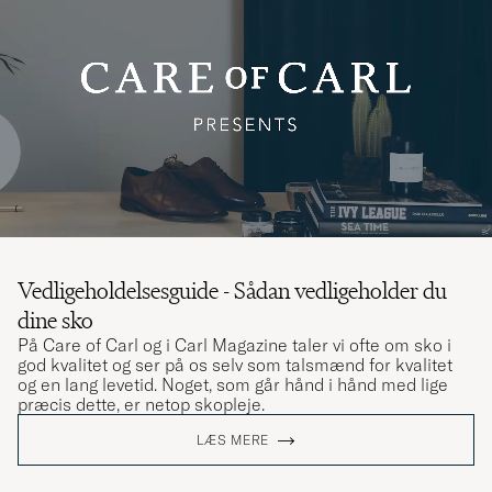
Vedligeholdelsesguide - Sådan vedligeholder du
dine sko
På Care of Carl og i Carl Magazine taler vi ofte om sko i
god kvalitet og ser på os selv som talsmænd for kvalitet
og en lang levetid. Noget, som går hånd i hånd med lige
præcis dette, er netop skopleje.
LÆS MERE