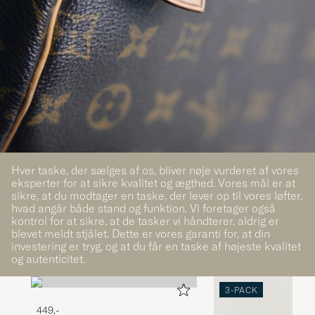
Hver taske, der sælges af os, bliver nøje vurderet af vores
eksperter for at sikre kvalitet og ægthed. Vores mål er at
sikre, at du modtager en taske, der lever op til vores løfter,
hvad angår både stand og funktion. Vi foretager også
kontrol for at sikre, at de tasker vi håndterer, aldrig er
blevet meldt stjålet. Dette er vores garanti for, at din
investering er tryg, og at du får en taske af højeste kvalitet
og autenticitet.
3-PACK
449,-