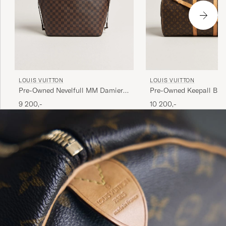
LOUIS VUITTON
LOUIS VUITTON
Pre-Owned Nevelfull MM Damier
Pre-Owned Keepall Ban
Ebene
55 Monogram
9 200,-
10 200,-