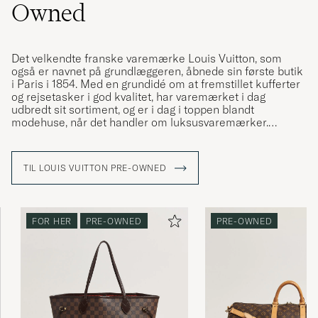
Owned
Det velkendte franske varemærke Louis Vuitton, som
også er navnet på grundlæggeren, åbnede sin første butik
i Paris i 1854. Med en grundidé om at fremstillet kufferter
og rejsetasker i god kvalitet, har varemærket i dag
udbredt sit sortiment, og er i dag i toppen blandt
modehuse, når det handler om luksusvaremærker.
Louis Vuitton har gennem årene designet mange ikoniske
modeller, der er elsket i generationer, og weekendbagen
TIL LOUIS VUITTON PRE-OWNED
"Keepall" er en af dem. Denne er skabt i en masse
forskellige designs, og frem for alt i deres ikoniske LV
monogram, som de fleste nok genkender.
FOR HER
PRE-OWNED
PRE-OWNED