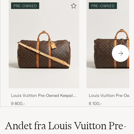
PRE-OWNED
PRE-OWNED
Louis Vuitton Pre-Owned Keepall
Louis Vuitton Pre-Owne
Bandouliére 55 Monogram
60 Bandouliére Monog
9 800,-
6 100,-
Andet fra Louis Vuitton Pre-