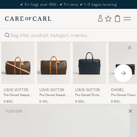
✔
Fri fragt over 499;-
✔
Fri retur
✔
1–3 dages levering
Søg
LOUIS VUITTON
LOUIS VUITTON
LOUIS VUITTON
CHANEL
Pre-Owned Keepall
Pre-Owned Keepall
Pre-Owned Porte
Pre-Owned Classi
Bandouliére 55
60 Bandouliére
Documents Bag
Long Flap Wallet
9 800,-
6 100,-
9 500,-
9 800,-
Monogram
Monogram
Damier Infini Onyx
Caviar Leather Bla
TILBEHØR