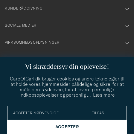
nyhetsbrev!
KUNDERÅDGIVNING
SOCIALE MEDIER
VIRKSOMHEDSOPLYSNINGER
Vi skræddersyr din oplevelse!
STILRÅD
CareOfCarl.dk bruger cookies og andre teknologier til
Behøver du hjælp til at finde din stil? Lad os hjælpe dig, vi hjælper
at holde vores hjemmesider pålidelige og sikre, for at
gerne til!
info@careofcarl.dk
måle deres ydeevne, for at levere personlige
indkøbsoplevelser og personlig
…
Læs mere
STILRÅD
ACCEPTER NØDVENDIGE
TILPAS
© Care of Carl 2026
ACCEPTER