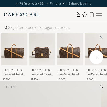
✔
Fri fragt over 499;-
✔
Fri retur
✔
1–3 dages levering
Søg
LOUIS VUITTON
LOUIS VUITTON
LOUIS VUITTON
LOUIS VUITTON
Pre-Owned Keepall
Pre-Owned Pochette
Pre-Owned Keepall
Pre-Owned Keepal
Bandouliére 55
Métis Monogram
Bandouliére 60
Bandouliére 55
10 200,-
12 200,-
8 800,-
9 800,-
Monogram
Monogram
Monogram
TILBEHØR