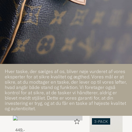
Hver taske, der sælges af os, bliver nøje vurderet af vores
eksperter for at sikre kvalitet og ægthed. Vores mål er at
sikre, at du modtager en taske, der lever op til vores løfter,
hvad angår både stand og funktion. Vi foretager også
kontrol for at sikre, at de tasker vi håndterer, aldrig er
blevet meldt stjålet. Dette er vores garanti for, at din
investering er tryg, og at du får en taske af højeste kvalitet
og autenticitet.
3-PACK
449,-