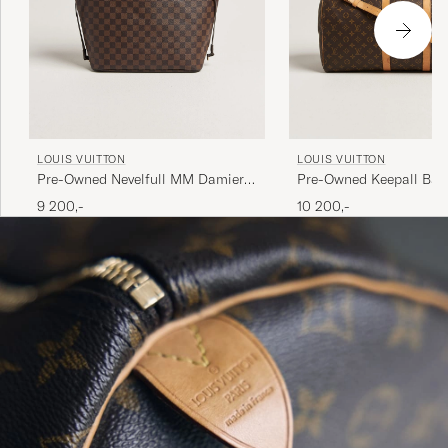
LOUIS VUITTON
LOUIS VUITTON
Pre-Owned Nevelfull MM Damier
Pre-Owned Keepall Ban
Ebene
55 Monogram
9 200,-
10 200,-