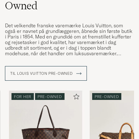
Owned
Det velkendte franske varemærke Louis Vuitton, som
også er navnet på grundlæggeren, åbnede sin første butik
i Paris i 1854. Med en grundidé om at fremstillet kufferter
og rejsetasker i god kvalitet, har varemærket i dag
udbredt sit sortiment, og er i dag i toppen blandt
modehuse, når det handler om luksusvaremærker.
Louis Vuitton har gennem årene designet mange ikoniske
modeller, der er elsket i generationer, og weekendbagen
TIL LOUIS VUITTON PRE-OWNED
"Keepall" er en af dem. Denne er skabt i en masse
forskellige designs, og frem for alt i deres ikoniske LV
monogram, som de fleste nok genkender.
FOR HER
PRE-OWNED
PRE-OWNED