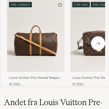
PRE-OWNED
FOR HER
PRE-OWN
Louis Vuitton Pre-Owned Keepall
Louis Vuitton Pre-Own
Bandouliére 55 Monogram
Métis Monogram
10 200,-
12 200,-
Andet fra Louis Vuitton Pre-