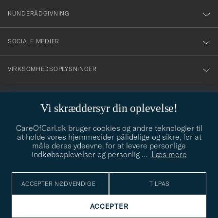
nyhetsbrev!
KUNDERÅDGIVNING
SOCIALE MEDIER
VIRKSOMHEDSOPLYSNINGER
Vi skræddersyr din oplevelse!
STILRÅD
CareOfCarl.dk bruger cookies og andre teknologier til
Behøver du hjælp til at finde din stil? Lad os hjælpe dig, vi hjælper
at holde vores hjemmesider pålidelige og sikre, for at
gerne til!
info@careofcarl.dk
måle deres ydeevne, for at levere personlige
indkøbsoplevelser og personlig
…
Læs mere
STILRÅD
ACCEPTER NØDVENDIGE
TILPAS
© Care of Carl 2026
ACCEPTER