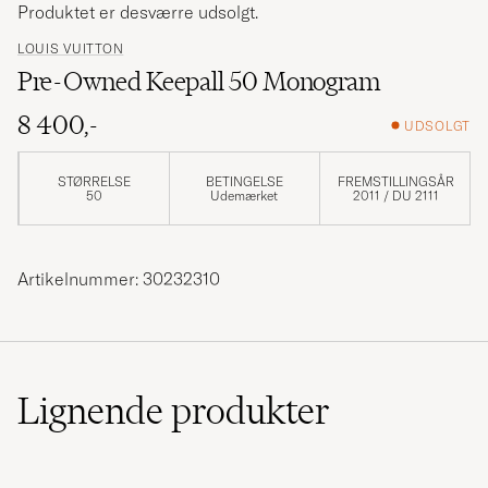
Produktet er desværre udsolgt.
LOUIS VUITTON
Pre-Owned Keepall 50 Monogram
8 400,-
UDSOLGT
STØRRELSE
BETINGELSE
FREMSTILLINGSÅR
50
Udemærket
2011 / DU 2111
Artikelnummer: 30232310
Lignende
produkter