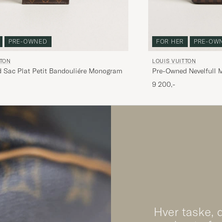
PRE-OWNED
FOR HER
PRE-OW
TTON
LOUIS VUITTON
 Sac Plat Petit Bandouliére Monogram
Pre-Owned Nevelfull
9 200,-
Hver taske, d