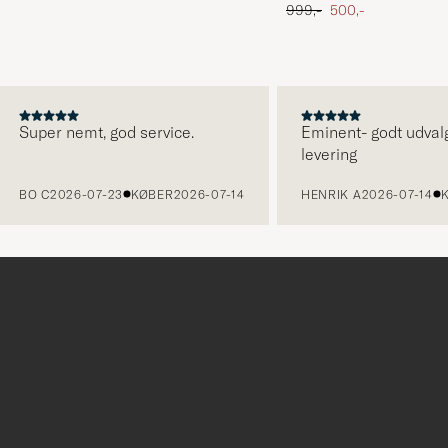
 pris
Ordinary pris
Nedsat pris
999,-
500,-
Super nemt, god service.
Eminent- godt udvalg og
levering
BO C
2026-07-23
KØBER
2026-07-14
HENRIK A
2026-07-14
KØB