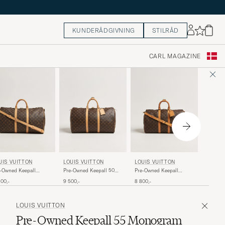
KUNDERÅDGIVNING
STILRÅD
CARL MAGAZINE
LOUIS 
UIS VUITTON
LOUIS VUITTON
LOUIS VUITTON
Pre-Own
-Owned Keepall
Pre-Owned Keepall 50
Pre-Owned Keepall
Bandoul
douliére 50
Monogram
Bandouliére 45
7 700,-
500,-
9 500,-
8 800,-
Monogr
nogram
Monogram
LOUIS VUITTON
Pre-Owned Keepall 55 Monogram