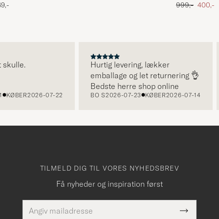
Ordinary pris
Nedsat
9,-
999,-
400,-
ulle.
Hurtig levering, lækker
emballage og let returnering 👌
Bedste herre shop online
ØBER
2026-07-22
BO S
2026-07-23
KØBER
2026-07-14
TILMELD DIG TIL VORES NYHEDSBREV
Få nyheder og inspiration først
E-
Dette
mailadresse
Submit