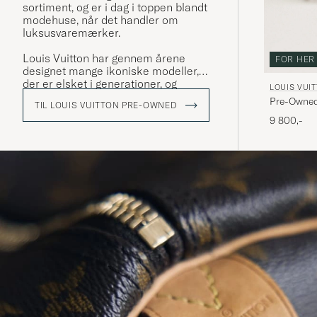
sortiment, og er i dag i toppen blandt
modehuse, når det handler om
luksusvaremærker.
Louis Vuitton har gennem årene
FOR HER
designet mange ikoniske modeller,
der er elsket i generationer, og
LOUIS VUI
weekendbagen "Keepall" er en af
Pre-Owned
TIL LOUIS VUITTON PRE-OWNED
dem. Denne er skabt i en masse
9 800,-
forskellige designs, og frem for alt i
deres ikoniske LV monogram, som de
fleste nok genkender.