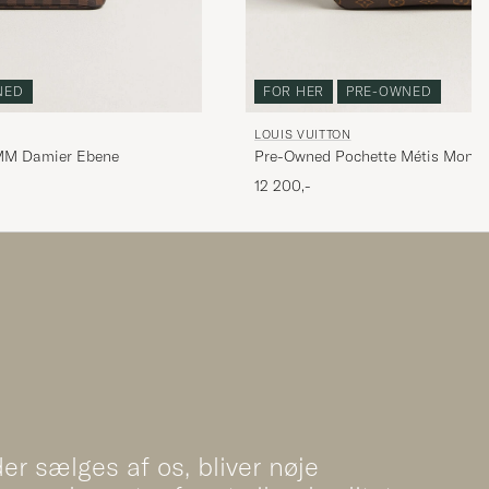
NED
FOR HER
PRE-OWNED
LOUIS VUITTON
 MM Damier Ebene
Pre-Owned Pochette Métis Mono
12 200,-
er sælges af os, bliver nøje