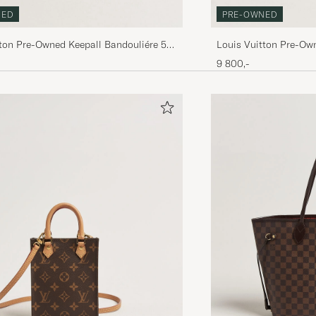
NED
PRE-OWNED
tton Pre-Owned Keepall Bandouliére 55
Louis Vuitton Pre-Ow
m
Monogram
9 800,-