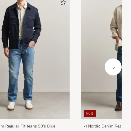
50%
im Regular Fit Jeans 90's Blue
-1 Nordic Denim Regular 