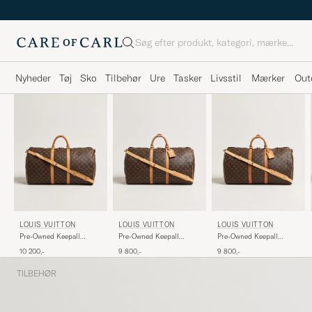
Søg
Nyheder
Tøj
Sko
Tilbehør
Ure
Tasker
Livsstil
Mærker
Out
LOUIS VUITTON
LOUIS VUITTON
LOUIS VUITTON
Pre-Owned Keepall
Pre-Owned Keepall
Pre-Owned Keepall
Bandouliére 55
Bandouliére 55
Bandouliére 55
10 200,-
9 800,-
9 800,-
Monogram
Monogram
Monogram
TILBEHØR