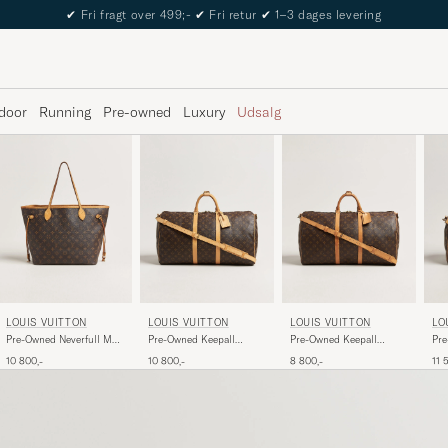
✔
Fri fragt over 499;-
✔
Fri retur
✔
1–3 dages levering
door
Running
Pre-owned
Luxury
Udsalg
LOUIS VUITTON
LOUIS VUITTON
LOUIS VUITTON
LO
Pre-Owned Neverfull MM
Pre-Owned Keepall
Pre-Owned Keepall
Pre
Monogram
Bandouliére 55
Bandouliére 55
Ban
10 800,-
10 800,-
8 800,-
11 
Monogram
Monogram
Mo