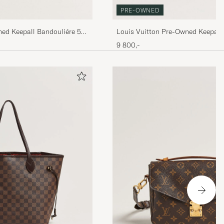
PRE-OWNED
ned Keepall Bandouliére 55
Louis Vuitton Pre-Owned Keepall
Monogram
9 800,-