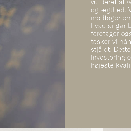
vurderet af v
og ægthed. V
modtager en t
hvad angår b
foretager ogs
tasker vi hån
stjålet. Dette
investering e
højeste kvali