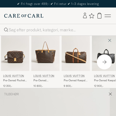
✔
Fri fragt over 499;-
✔
Fri retur
✔
1–3 dages levering
Søg
LOUIS VUITTON
LOUIS VUITTON
LOUIS VUITTON
LOUIS VUITTON
Pre-Owned Pochette
Pre-Owned
Pre-Owned Keepall
Pre-Owned Keepal
Métis Monogram
Neverfull GM
Bandouliére 55
Bandouliére 45
12 200,-
10 800,-
9 800,-
12 900,-
Monogram
Monogram
Damier Graphite
TILBEHØR