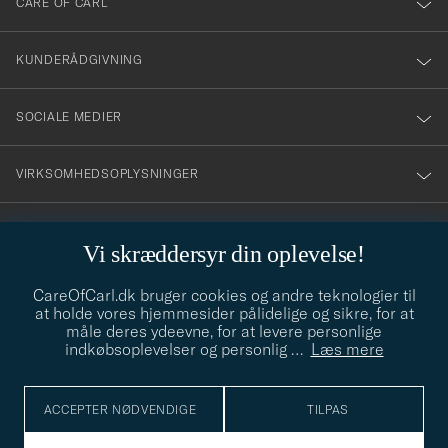
CARE OF CARL
vårt
nyhetsbrev!
KUNDERÅDGIVNING
SOCIALE MEDIER
VIRKSOMHEDSOPLYSNINGER
Vi skræddersyr din oplevelse!
STILRÅD
CareOfCarl.dk bruger cookies og andre teknologier til
Behøver du hjælp til at finde din stil? Lad os hjælpe dig, vi hjælper
at holde vores hjemmesider pålidelige og sikre, for at
gerne til!
info@careofcarl.dk
måle deres ydeevne, for at levere personlige
indkøbsoplevelser og personlig
…
Læs mere
STILRÅD
ACCEPTER NØDVENDIGE
TILPAS
© Care of Carl 2026