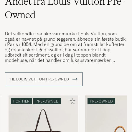
Andet fra Louis Vuitton Pre-
Owned
Det velkendte franske varemærke Louis Vuitton, som
også er navnet på grundlæggeren, åbnede sin første butik
i Paris i 1854. Med en grundidé om at fremstillet kufferter
og rejsetasker i god kvalitet, har varemærket i dag
udbredt sit sortiment, og er i dag i toppen blandt
modehuse, når det handler om luksusvaremærker.
Louis Vuitton har gennem årene designet mange ikoniske
modeller, der er elsket i generationer, og weekendbagen
TIL LOUIS VUITTON PRE-OWNED
"Keepall" er en af dem. Denne er skabt i en masse
forskellige designs, og frem for alt i deres ikoniske LV
monogram, som de fleste nok genkender.
FOR HER
PRE-OWNED
PRE-OWNED