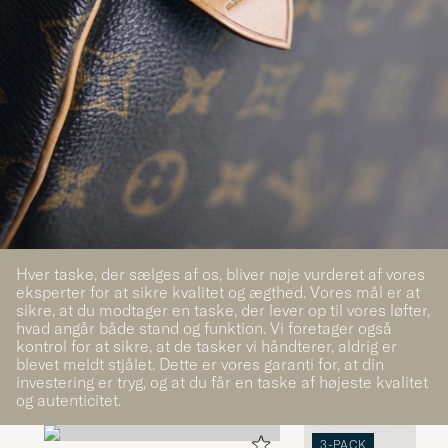
Hver taske, der sælges af os, bliver nøje vurderet af vores
eksperter for at sikre kvalitet og ægthed. Vores mål er at
sikre, at du modtager en taske, der lever op til vores løfter,
hvad angår både stand og funktion. Vi foretager også
kontrol for at sikre, at de tasker vi håndterer, aldrig er
blevet meldt stjålet. Dette er vores garanti for, at din
investering er tryg, og at du får en taske af højeste kvalitet
og autenticitet.
3-PACK