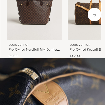
LOUIS VUITTON
LOUIS VUITTON
Pre-Owned Nevelfull MM Damier
Pre-Owned Keepall Ban
Ebene
55 Monogram
9 200,-
10 200,-