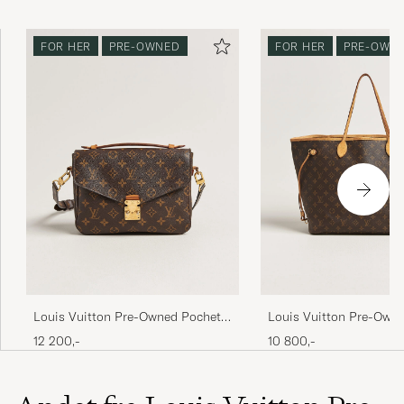
FOR HER
PRE-OWNED
FOR HER
PRE-OWN
Louis Vuitton Pre-Owned Pochette
Louis Vuitton Pre-Owne
Métis Monogram
GM Monogram
12 200,-
10 800,-