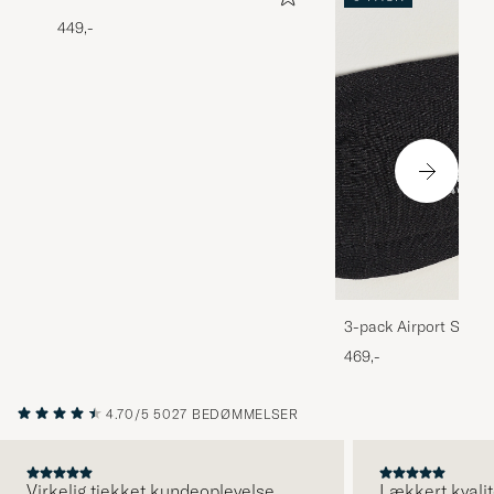
449,-
3-pack Airport Socks
Melange
469,-
4.70/5
5027 BEDØMMELSER
Virkelig tjekket kundeoplevelse.
Lækkert kvalit