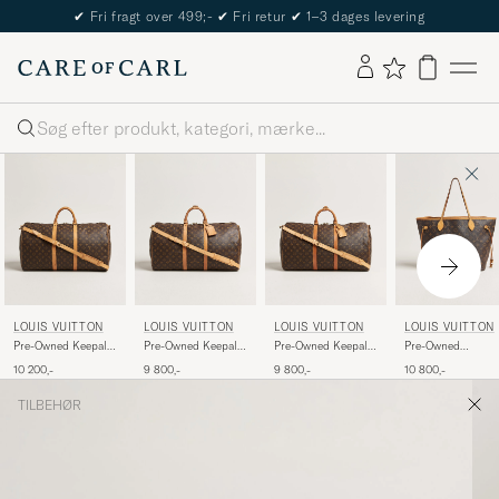
✔
Fri fragt over 499;-
✔
Fri retur
✔
1–3 dages levering
Søg
LOUIS VUITTON
LOUIS VUITTON
LOUIS VUITTON
LOUIS VUITTON
Pre-Owned Keepall
Pre-Owned Keepall
Pre-Owned Keepall
Pre-Owned
Bandouliére 55
Bandouliére 55
Bandouliére 55
Neverfull MM
10 200,-
9 800,-
9 800,-
10 800,-
Monogram
Monogram
Monogram
Monogram
TILBEHØR