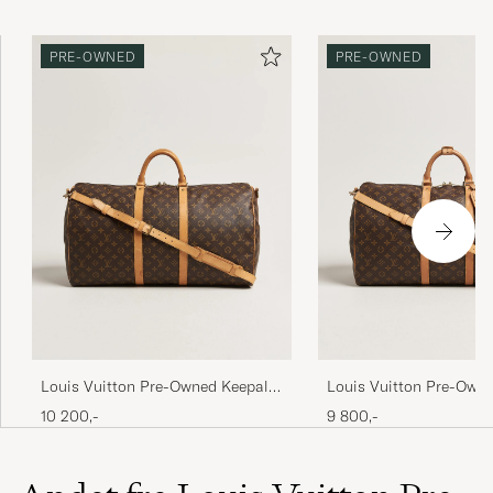
PRE-OWNED
PRE-OWNED
Louis Vuitton Pre-Owned Keepall
Louis Vuitton Pre-Owne
Bandouliére 55 Monogram
Bandouliére 55 Monog
10 200,-
9 800,-