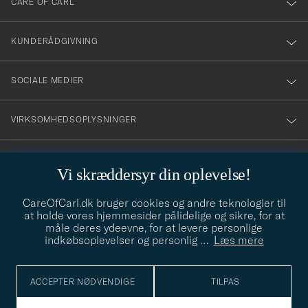
CARE OF CARL
vårt
nyhetsbrev!
KUNDERÅDGIVNING
SOCIALE MEDIER
VIRKSOMHEDSOPLYSNINGER
Vi skræddersyr din oplevelse!
STILRÅD
CareOfCarl.dk bruger cookies og andre teknologier til
Behøver du hjælp til at finde din stil? Lad os hjælpe dig, vi hjælper
at holde vores hjemmesider pålidelige og sikre, for at
gerne til!
info@careofcarl.dk
måle deres ydeevne, for at levere personlige
indkøbsoplevelser og personlig
…
Læs mere
STILRÅD
ACCEPTER NØDVENDIGE
TILPAS
© Care of Carl 2026