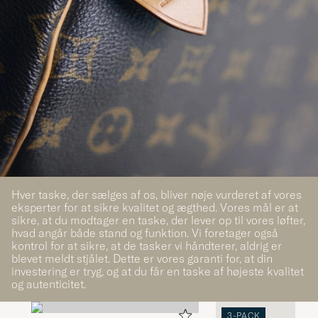
Hver taske, der sælges af os, bliver nøje vurderet af vores
eksperter for at sikre kvalitet og ægthed. Vores mål er at
sikre, at du modtager en taske, der lever op til vores løfter,
hvad angår både stand og funktion. Vi foretager også
kontrol for at sikre, at de tasker vi håndterer, aldrig er
blevet meldt stjålet. Dette er vores garanti for, at din
investering er tryg, og at du får en taske af højeste kvalitet
og autenticitet.
3-PACK