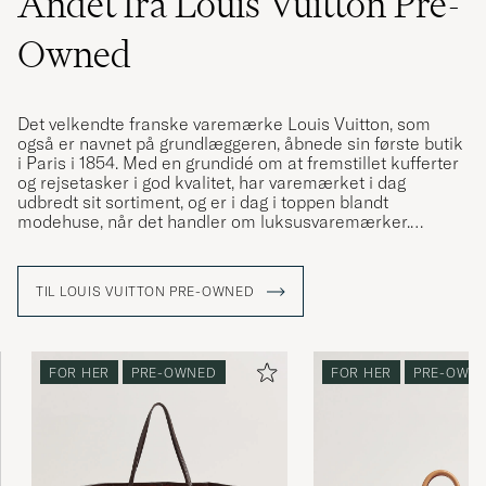
Andet fra Louis Vuitton Pre-
Owned
Det velkendte franske varemærke Louis Vuitton, som
også er navnet på grundlæggeren, åbnede sin første butik
i Paris i 1854. Med en grundidé om at fremstillet kufferter
og rejsetasker i god kvalitet, har varemærket i dag
udbredt sit sortiment, og er i dag i toppen blandt
modehuse, når det handler om luksusvaremærker.
Louis Vuitton har gennem årene designet mange ikoniske
modeller, der er elsket i generationer, og weekendbagen
TIL LOUIS VUITTON PRE-OWNED
"Keepall" er en af dem. Denne er skabt i en masse
forskellige designs, og frem for alt i deres ikoniske LV
monogram, som de fleste nok genkender.
FOR HER
PRE-OWNED
FOR HER
PRE-OWN