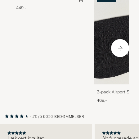
449,-
3-pack Airport Socks
Melange
469,-
4.70/5
5026 BEDØMMELSER
Lækkert kvalitet
Alt fungerede so