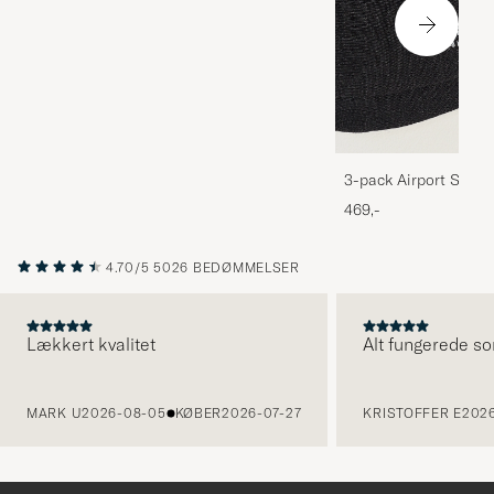
3-pack Airport Socks
Melange
469,-
4.70/5
5026 BEDØMMELSER
Lækkert kvalitet
Alt fungerede so
FORRIGE
MARK U
2026-08-05
KØBER
2026-07-27
KRISTOFFER E
2026