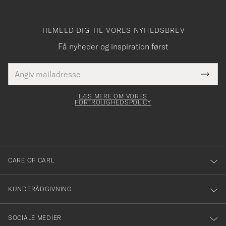
TILMELD DIG TIL VORES NYHEDSBREV
Få nyheder og inspiration først
E-
Tack
Dette
mailadresse
Submi
elt skal
för
Newsl
dfyldes
Form
LÆS MERE OM VORES
att
FORTROLIGHEDSPOLICY
du
anmälde
dig
till
CARE OF CARL
vårt
nyhetsbrev!
KUNDERÅDGIVNING
SOCIALE MEDIER