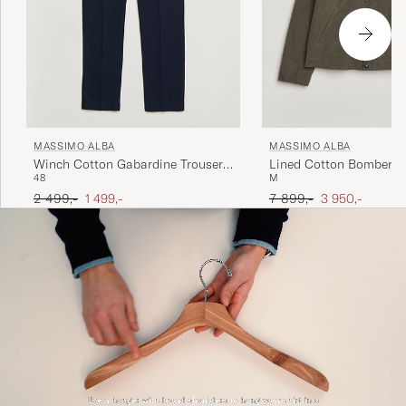
MASSIMO ALBA
MASSIMO ALBA
Winch Cotton Gabardine Trousers
Lined Cotton Bomber J
48
M
Navy
Hunter
Ordinary pris
Nedsat pris
Ordinary pris
Nedsat pris
2 499,-
1 499,-
7 899,-
3 950,-