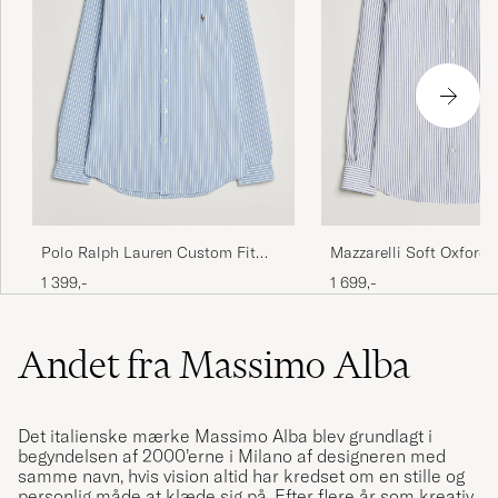
Polo Ralph Lauren Custom Fit
Mazzarelli Soft Oxford 
Seersucker/Oxford Stripe Shirt
Down Shirt Blue Stripe
1 399,-
1 699,-
Blue
Andet fra Massimo Alba
Det italienske mærke Massimo Alba blev grundlagt i
begyndelsen af 2000’erne i Milano af designeren med
samme navn, hvis vision altid har kredset om en stille og
personlig måde at klæde sig på. Efter flere år som kreativ