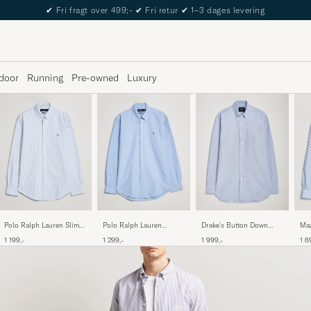
The Care of Carl Passport
door
Running
Pre-owned
Luxury
Polo Ralph Lauren Slim
Polo Ralph Lauren
Drake's Button Down
Maz
Fit Shirt Oxford Stripes
Custom Fit Oxford Shirt
Oxford Shirt Blue
But
1 199,-
1 299,-
1 999,-
1 6
Blue
Blue
Blu