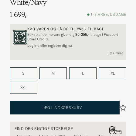
White/Navy
1 699,-
1-3 ARBEJDSDAGE
KØB VAREN OG FÅ OP TIL
255,-
TILBAGE
Et køb af denne vare giver dig
85-255,-
tilbage i Passport
Store Credits.
Log ind eller registrer dig nu
Læs mere
S
M
L
XL
XXL
LÆG I INDKØBSKURV
FIND DEN RIGTIGE STØRRELSE