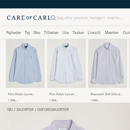
Søg
Nyheder
Tøj
Sko
Tilbehør
Ure
Tasker
Livsstil
Mærker
Out
Polo Ralph Lauren
Polo Ralph Lauren
Mazzarelli Soft Oxford
Custom Fit Oxford Shirt
Custom Fit
Button Down Shirt Blue
1 299,-
1 399,-
1 699,-
Stripes Blue
Seersucker/Oxford Stripe
Stripe
Shirt Blue
TØJ
/
SKJORTER
/
OXFORDSKJORTER