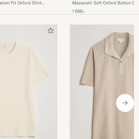
tom Fit Oxford Shirt
Mazzarelli Soft Oxford Button Do
Stripe
1 699,-