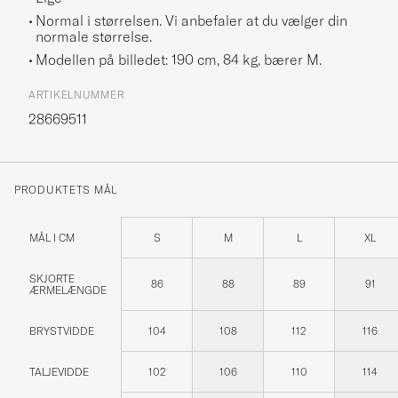
Normal i størrelsen. Vi anbefaler at du vælger din
normale størrelse.
Modellen på billedet: 190 cm, 84 kg, bærer
M
.
ARTIKELNUMMER
28669511
PRODUKTETS MÅL
MÅL I CM
S
M
L
XL
SKJORTE
86
88
89
91
ÆRMELÆNGDE
BRYSTVIDDE
104
108
112
116
TALJEVIDDE
102
106
110
114