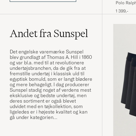
Polo Ralp
Stripe Shi
1 399,-
Andet fra Sunspel
Det engelske varemærke Sunspel
blev grundlagt af Thomas A. Hill i 1860
og var bl.a. med til at revolutionere
undertøjsbranchen, da de gik fra at
fremstille undertøj i klassisk uld til
egyptisk bomuld, som er langt blødere
og mere behageligt. I dag producerer
Sunspel stadig noget af verdens mest
eksklusive og bedste undertøj, men
deres sortiment er også blevet
udvidet med en tøjkollektion, som
ligeledes er i højeste kvalitet og kan
gå under kategorien
"hverdagsluksus".