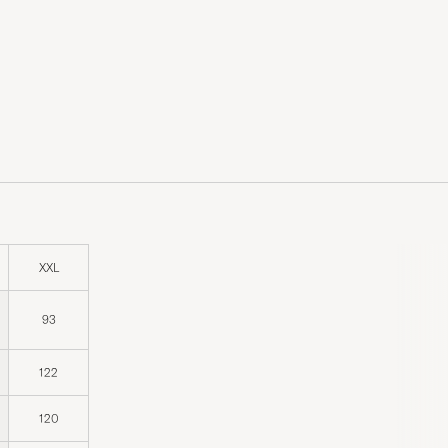
XXL
93
122
120