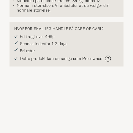
Modellen på billedet: 190 cm, 84 kg, bærer
M
.
Normal i størrelsen. Vi anbefaler at du vælger din
normale størrelse.
HVORFOR SKAL JEG HANDLE PÅ CARE OF CARL?
Fri fragt over 499;-
Sendes indenfor 1-3 dage
Fri retur
Dette produkt kan du sælge som Pre-owned