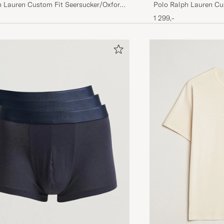
Polo Ralph Lauren Cus
h Lauren Custom Fit Seersucker/Oxford
Stripes Blue
rt Blue
1 299,-