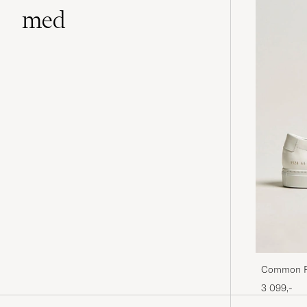
med
Common Pr
3 099,-