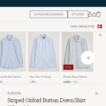
KUNDERÅDGIVNING
STILRÅD
CARL MAGAZINE
60%
Drake's 
Eton Slim Fit Royal
zarelli Soft Oxford
Palmes Deuce Oxford
Down Ox
Oxford Stripe Button
ton Down Shirt Light
Shirt Light Blue Stripe
Ordinary pris
Nedsat pris
1 999,-
1 299,-
99,-
1 299,-
520,-
Down Light Blue
e Check
SUNSPEL
Striped Oxford Button Down Shirt