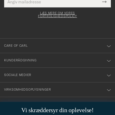
Tack
Dette
mailadresse
Submi
elt skal
för
Newsl
dfyldes
Form
LÆS MERE OM VORES
att
FORTROLIGHEDSPOLICY
du
anmälde
dig
till
CARE OF CARL
vårt
nyhetsbrev!
KUNDERÅDGIVNING
SOCIALE MEDIER
VIRKSOMHEDSOPLYSNINGER
Vi skræddersyr din oplevelse!
STILRÅD