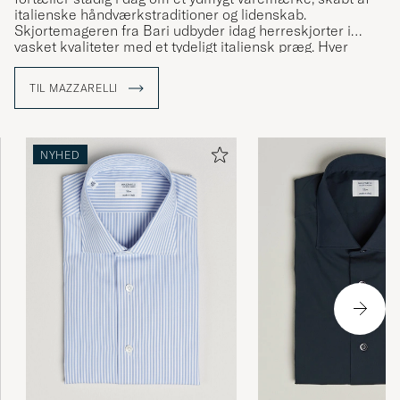
italienske håndværkstraditioner og lidenskab.
Skjortemageren fra Bari udbyder idag herreskjorter i
vasket kvaliteter med et tydeligt italiensk præg. Hver
skjorte er mønsterkonstrueret, skåret og sydet af
Mazzarellis egne, dygtige skræddere. Flere af trinene
TIL MAZZARELLI
udføres i hånden og alle komponenter vælges med
største omhu.
Udforsk et håndplukket udvalg af skjorter fra Mazzarelli
NYHED
med os.