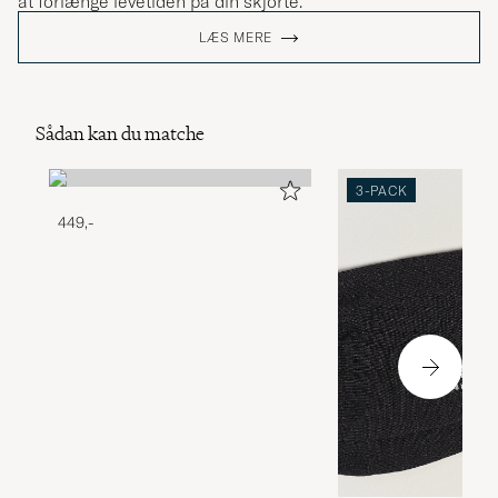
at forlænge levetiden på din skjorte.
LÆS MERE
Sådan kan du matche
3-PACK
449,-