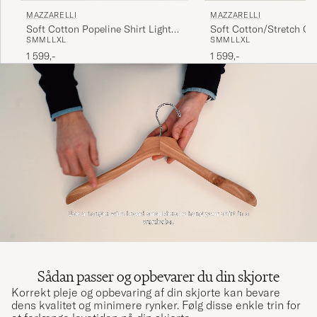
MAZZARELLI
MAZZARELLI
Soft Cotton Popeline Shirt Light
Soft Cotton/Stretch Cu
S
M
M
L
L
XL
S
M
M
L
L
XL
Blue Stripe
Shirt Navy
1 599,-
1 599,-
Sådan passer og opbevarer du din skjorte
Korrekt pleje og opbevaring af din skjorte kan bevare
dens kvalitet og minimere rynker. Følg disse enkle trin for