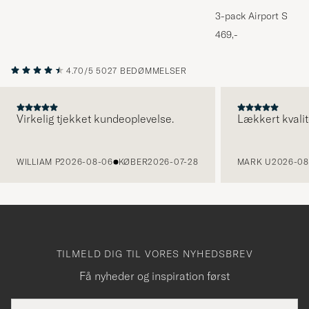
3-pack Airport Socks
Melange
469,-
4.70/5
5027 BEDØMMELSER
Virkelig tjekket kundeoplevelse.
Lækkert kvalit
FORRIGE
WILLIAM P
2026-08-06
KØBER
2026-07-28
MARK U
2026-08
TILMELD DIG TIL VORES NYHEDSBREV
Få nyheder og inspiration først
E-