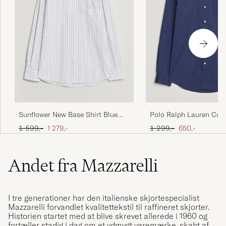
Sunflower New Base Shirt Blue
Polo Ralph Lauren Cus
Stripe
Garment Twill Shirt Ne
Ordinary pris
Nedsat pris
Ordinary pris
Nedsat pris
1 599,-
1 279,-
1 299,-
650,-
Andet fra Mazzarelli
I tre generationer har den italienske skjortespecialist
Mazzarelli forvandlet kvalitettekstil til raffineret skjorter.
Historien startet med at blive skrevet allerede i 1960 og
fortæller stadig i dag om et ydmygt varemærke, skabt af