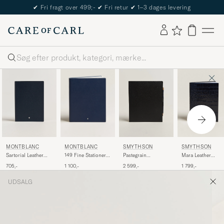
✔
Fri fragt over 499;-
✔
Fri retur
✔
1–3 dages levering
Søg
MONTBLANC
SMYTHSON
MONTBLANC
SMYTHSON
149 Fine Stationery
Mara Leather
Sartorial Leather
Pastegrain
Lined Sketch Book
Notebook Navy
Medium Notebook,
Sketchbook Black
1 100,-
1 799,-
705,-
2 599,-
Indigo
Lined Blue
UDSALG