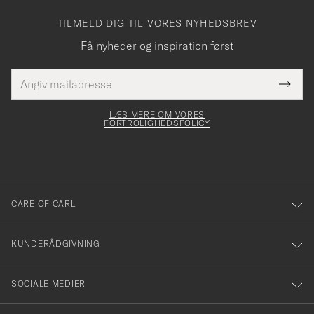
TILMELD DIG TIL VORES NYHEDSBREV
Få nyheder og inspiration først
E-
Tack
Dette
mailadresse
Submi
elt skal
för
Newsl
dfyldes
Form
LÆS MERE OM VORES
att
FORTROLIGHEDSPOLICY
du
anmälde
dig
till
CARE OF CARL
vårt
nyhetsbrev!
KUNDERÅDGIVNING
SOCIALE MEDIER