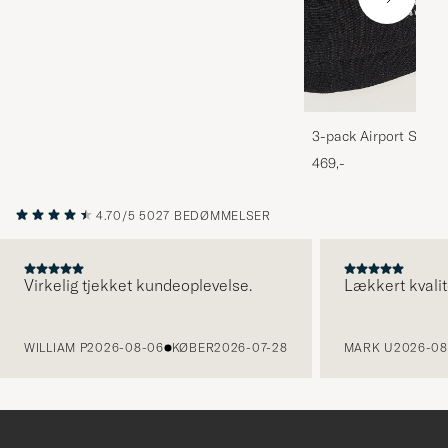
3-pack Airport Socks
Melange
469,-
4.70/5
5027 BEDØMMELSER
Virkelig tjekket kundeoplevelse.
Lækkert kvalit
FORRIGE
WILLIAM P
2026-08-06
KØBER
2026-07-28
MARK U
2026-08