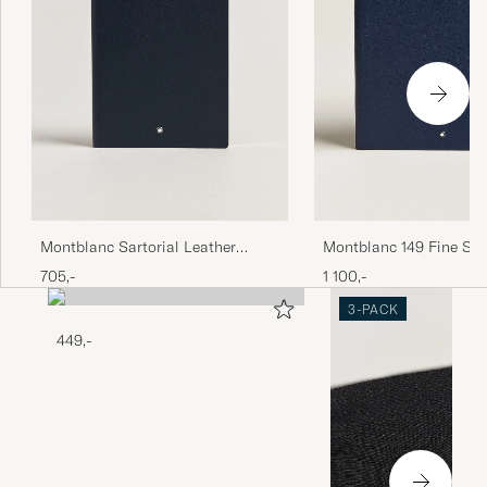
Montblanc 149 Fine Sta
Montblanc Sartorial Leather
Lined Sketch Book Indi
Medium Notebook, Lined Blue
1 100,-
705,-
3-PACK
449,-