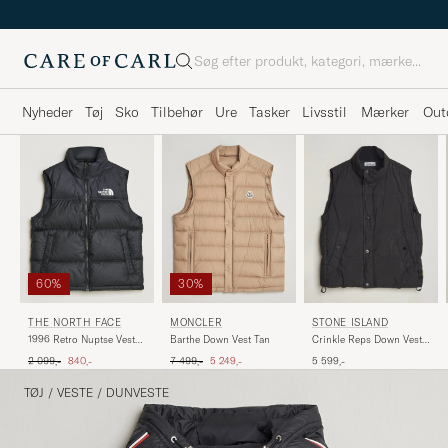
Søg
Nyheder
Tøj
Sko
Tilbehør
Ure
Tasker
Livsstil
Mærker
Out
60%
30%
THE NORTH FACE
MONCLER
STONE ISLAND
1996 Retro Nuptse Vest
Barthe Down Vest Tan
Crinkle Reps Down Vest
Black
Black
Ordinary pris
Nedsat pris
Ordinary pris
Nedsat pris
2 099,-
840,-
7 499,-
5 249,-
5 599,-
TØJ
/
VESTE
/
DUNVESTE