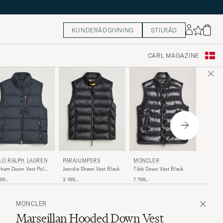
KUNDERÅDGIVNING
STILRÅD
CARL MAGAZINE
20%
MONCL
PARAJUMPERS
MONCLER
LO RALPH LAUREN
Uychi D
Jeordie Sheen Vest Black
Tibb Down Vest Black
ham Down Vest Polo
ck
Ordinary
8 199,-
3 199,-
7 799,-
99,-
MONCLER
Marseillan Hooded Down Vest