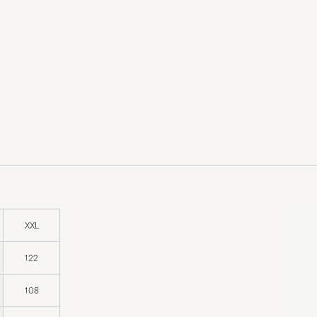
XXL
122
108