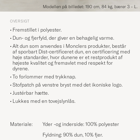
Modellen på billedet: 190 cm, 84 kg, bærer 3 - L.
OVERSIGT
Fremstillet i polyester.
Dun- og fjerfyld, der giver en behagelig varme.
Alt dun som anvendes i Monclers produkter, består
af sporbart Dist-certificeret dun, en certificering med
høje standarder, hvor dunene er et restprodukt af
højeste kvalitet og fremavlet med respekt for
dyrene.
To forlommer med trykknap.
Stofpatch på venstre bryst med det ikoniske logo.
Justérbar hætte.
Lukkes med en tovejslynlås.
Materiale:
Yder -og inderside: 100% polyester
Fyldning: 90% dun, 10% fjer.