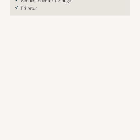
Sendes indenfor 1-3 dage
Fri retur