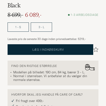
Black
8 699,-
6 089,-
1-3 ARBEJDSDAGE
Ordinary pris
Nedsat pris
1 - S
3 - L
Laveste pris de seneste 30 dage inden prisnedsættelse:
5219,-
LÆG I INDKØBSKURV
FIND DEN RIGTIGE STØRRELSE
Modellen på billedet: 190 cm, 84 kg, bærer
3 - L
.
Normal i størrelsen. Vi anbefaler at du vælger din
normale størrelse.
HVORFOR SKAL JEG HANDLE PÅ CARE OF CARL?
Fri fragt over 499;-