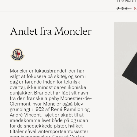
The North 
Ordinary p
N
2 099,-
8
Andet fra Moncler
Moncler er luksusbrandet, der har
valgt at fokusere på skitøj, og som i
dag er førende inden for teknisk
overtøj, ikke mindst deres ikoniske
dunjakker. Brandet har fået sit navn
fra den franske alpeby Monestier-de-
Clermont, hvor Moncler også blev
grundlagt i 1952 af René Ramillon og
André Vincent. Tøjet er skabt til at
imødekomme livet både på og uden
for de snedækkede pister, hvilket
tiltaler såvel vintersportsentusiaster
som bymennesker. Care of Carl er