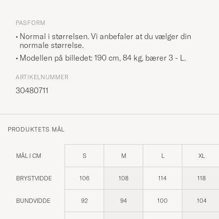
PASFORM
Normal i størrelsen. Vi anbefaler at du vælger din
normale størrelse.
Modellen på billedet: 190 cm, 84 kg, bærer
3 - L
.
ARTIKELNUMMER
30480711
PRODUKTETS MÅL
MÅL I CM
S
M
L
XL
BRYSTVIDDE
106
108
114
118
BUNDVIDDE
92
94
100
104