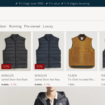
The Care of Carl Passport
door
Running
Pre-owned
Luxury
20%
20%
MONCLER
MONCLER
FILSON
PO
Lechtal Down Vest Black
Lechtal Down Vest Navy
Tin Cloth Insulated Work
Gor
Vest Dark Tan
Bla
Ordinary pris
Nedsat pris
Ordinary pris
Nedsat pris
6 399,-
5 119,-
6 399,-
5 119,-
1 999,-
3 9