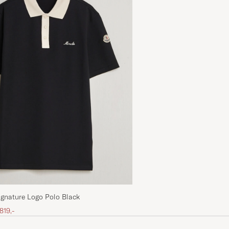
ignature Logo Polo Black
ris
edsat pris
 819,-